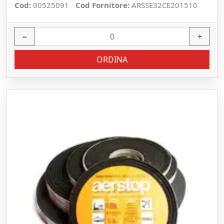
Cod:
00525091
Cod Fornitore:
ARSSE32CE201510
−
+
ORDINA