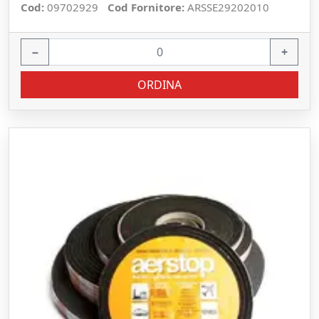
Cod:
09702929
Cod Fornitore:
ARSSE29202010
−
+
ORDINA