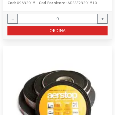
Cod:
09692015
Cod Fornitore:
ARSSE29201510
−
+
ORDINA