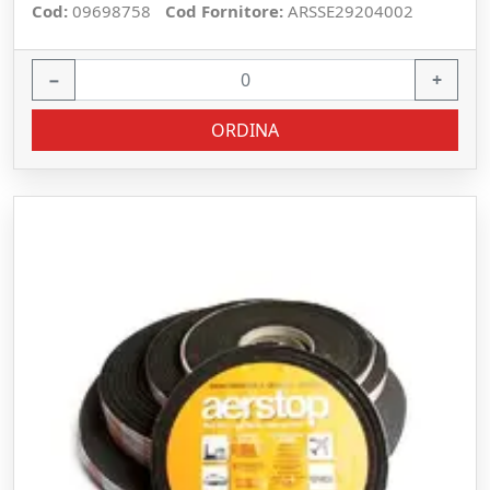
Cod:
09698758
Cod Fornitore:
ARSSE29204002
−
+
ORDINA