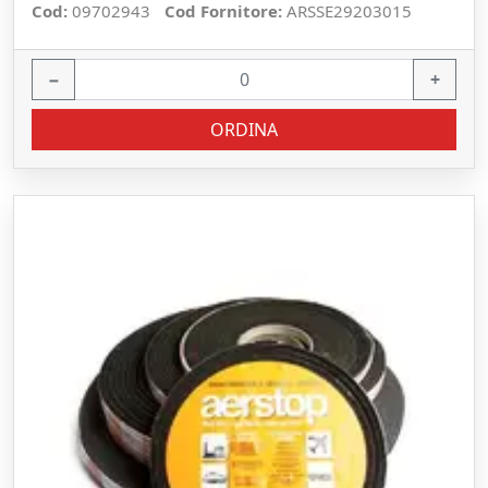
Cod:
09702943
Cod Fornitore:
ARSSE29203015
−
+
ORDINA