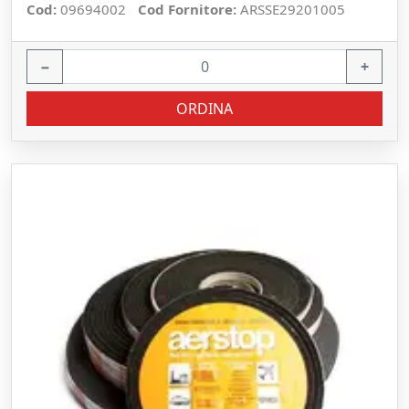
Cod:
09694002
Cod Fornitore:
ARSSE29201005
−
+
ORDINA