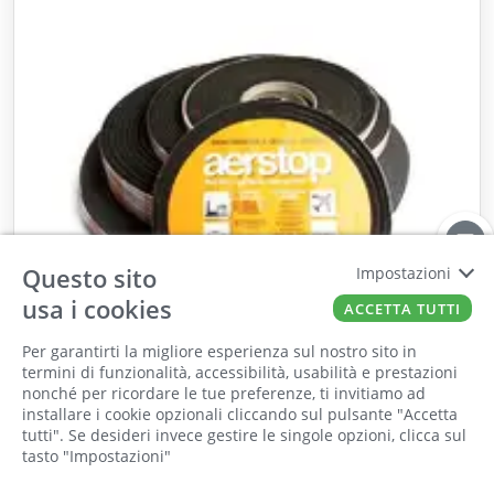
Questo sito
Impostazioni
usa i cookies
ACCETTA TUTTI
Per garantirti la migliore esperienza sul nostro sito in
termini di funzionalità, accessibilità, usabilità e prestazioni
nonché per ricordare le tue preferenze, ti invitiamo ad
Disponibile
Il punto vendita, gli uffici e il magazzino
installare i cookie opzionali cliccando sul pulsante "Accetta
saranno chiusi per ferie dall'8 al 25 Agosto
tutti". Se desideri invece gestire le singole opzioni, clicca sul
tasto "Impostazioni"
UNITEC
2026 compresi.
Guarnizione adesiva Aerstop SE29E2 mm 40x20