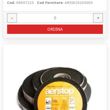
Cod:
09697225
Cod Fornitore:
ARSSE29203005
−
+
ORDINA