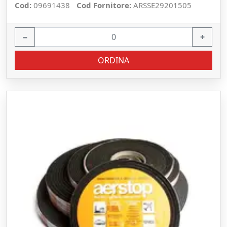
Cod:
09691438
Cod Fornitore:
ARSSE29201505
−
+
ORDINA