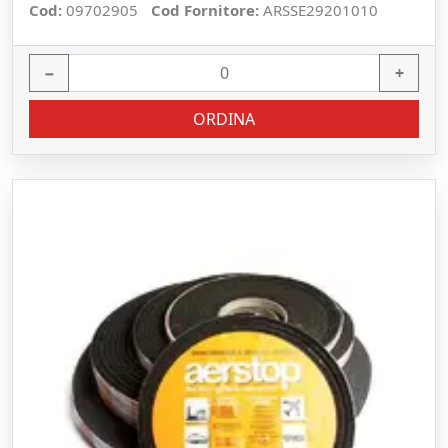
Cod:
09702905
Cod Fornitore:
ARSSE29201010
−
+
ORDINA