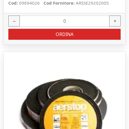
Cod:
09694026
Cod Fornitore:
ARSSE29202005
−
+
ORDINA