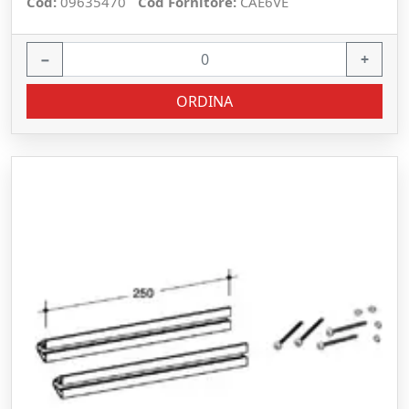
Cod:
09635470
Cod Fornitore:
CAE6VE
−
+
ORDINA