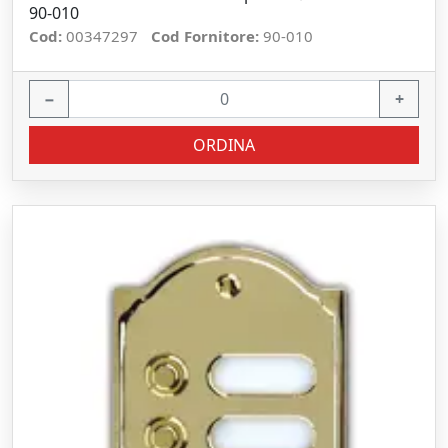
90-010
Cod:
00347297
Cod Fornitore:
90-010
−
+
ORDINA