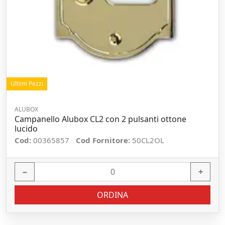
Ultimi Pezzi
ALUBOX
Campanello Alubox CL2 con 2 pulsanti ottone
lucido
Cod:
00365857
Cod Fornitore:
50CL2OL
−
+
ORDINA