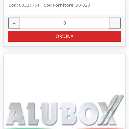
Cod:
00321761
Cod Fornitore:
90-020
−
+
ORDINA