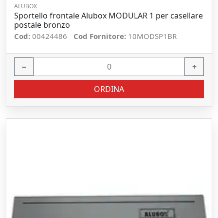
ALUBOX
Sportello frontale Alubox MODULAR 1 per casellare
postale bronzo
Cod:
00424486
Cod Fornitore:
10MODSP1BR
−
+
ORDINA