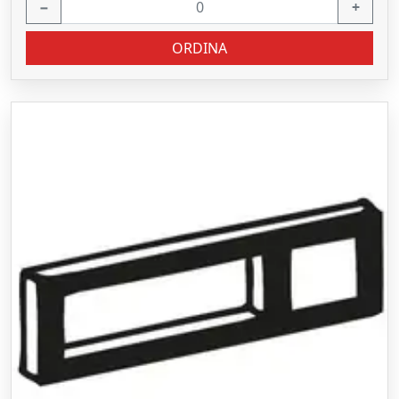
−
+
ORDINA