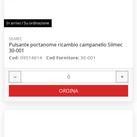
In arrivo / Su ordinazione
SILMEC
Pulsante portanome ricambio campanello Silmec
30-001
Cod:
09514614
Cod Fornitore:
30-001
−
+
ORDINA