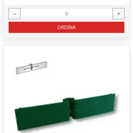
−
+
ORDINA