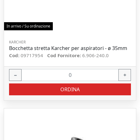
In arrivo / Su ordinazione
KARCHER
Bocchetta stretta Karcher per aspiratori - ø 35mm
Cod:
09717954
Cod Fornitore:
6.906-240.0
−
+
ORDINA