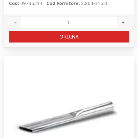
Cod:
09736214
Cod Fornitore:
2.863-316.0
−
+
ORDINA