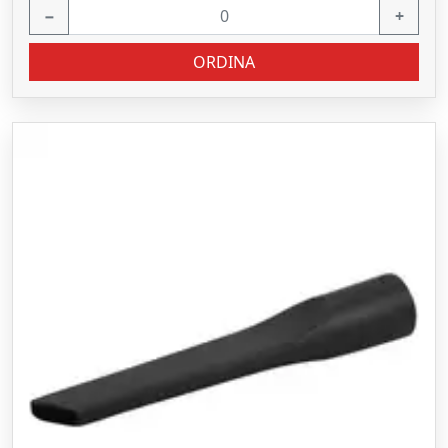
−
+
ORDINA