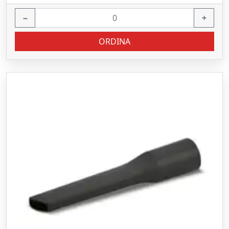
−
+
ORDINA