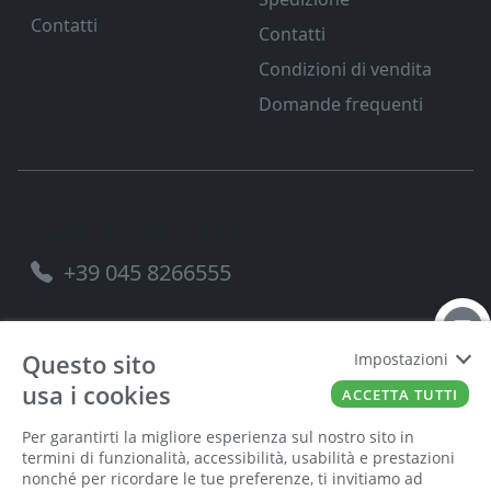
Contatti
Contatti
Condizioni di vendita
Domande frequenti
Assistenza telefonica
+39 045 8266555
Questo sito
Impostazioni
usa i cookies
FERRAMENTA VENETA SRL
P.IVA
00221490238
ACCETTA TUTTI
Per garantirti la migliore esperienza sul nostro sito in
termini di funzionalità, accessibilità, usabilità e prestazioni
nonché per ricordare le tue preferenze, ti invitiamo ad