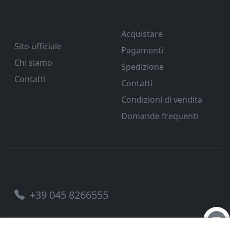
Ferramenta Veneta
Supporto
Srl
Acquistare
Sito ufficiale
Pagamenti
Chi siamo
Spedizione
Contatti
Contatti
Condizioni di vendita
Domande frequenti
Assistenza telefonica
+39 045 8266555