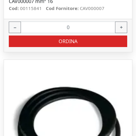
CAV000007 mm² 16
Cod:
00115841
Cod Fornitore:
CAV000007
−
+
ORDINA