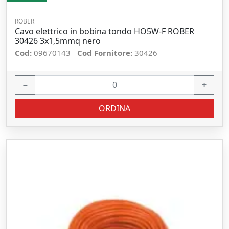
ROBER
Cavo elettrico in bobina tondo HO5W-F ROBER
30426 3x1,5mmq nero
Cod:
09670143
Cod Fornitore:
30426
−
+
ORDINA