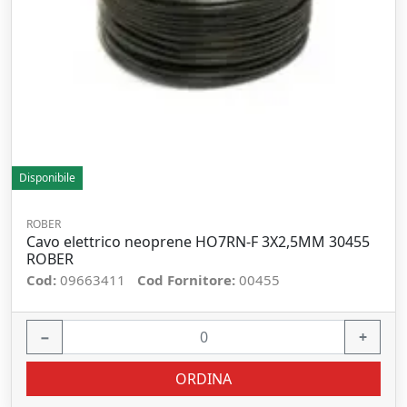
Disponibile
ROBER
Cavo elettrico neoprene HO7RN-F 3X2,5MM 30455
ROBER
Cod:
09663411
Cod Fornitore:
00455
−
+
ORDINA