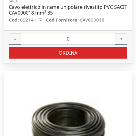
SACIT
Cavo elettrico in rame unipolare rivestito PVC SACIT
CAV000018 mm² 35
Cod:
00214117
Cod Fornitore:
CAV000018
−
+
ORDINA