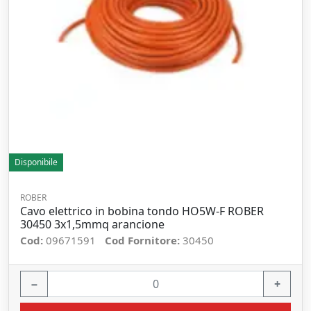
Disponibile
ROBER
Cavo elettrico in bobina tondo HO5W-F ROBER
30450 3x1,5mmq arancione
Cod:
09671591
Cod Fornitore:
30450
−
+