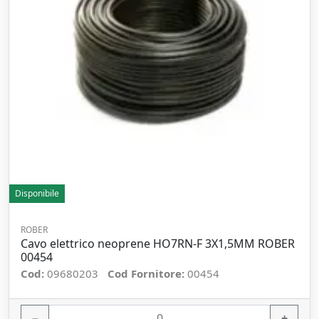
Disponibile
ROBER
Cavo elettrico neoprene HO7RN-F 3X1,5MM ROBER
00454
Cod:
09680203
Cod Fornitore:
00454
−
+