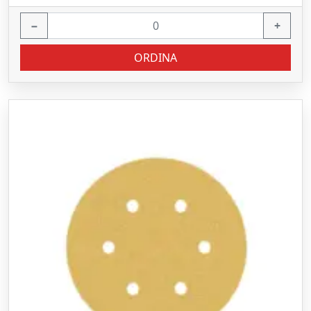
−
+
ORDINA