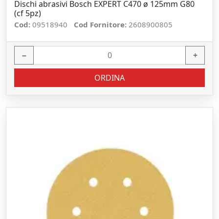
Dischi abrasivi Bosch EXPERT C470 ø 125mm G80
(cf 5pz)
Cod:
09518940
Cod Fornitore:
2608900805
−
+
ORDINA