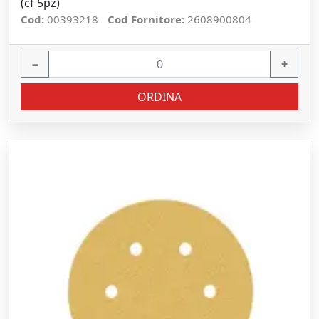
(cf 5pz)
Cod:
00393218
Cod Fornitore:
2608900804
−
+
ORDINA