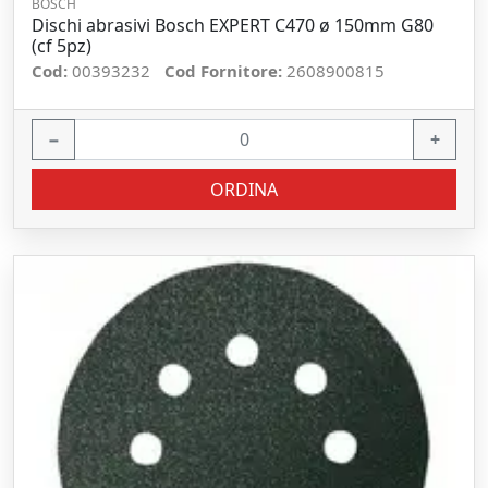
BOSCH
Dischi abrasivi Bosch EXPERT C470 ø 150mm G80
(cf 5pz)
Cod:
00393232
Cod Fornitore:
2608900815
−
+
ORDINA