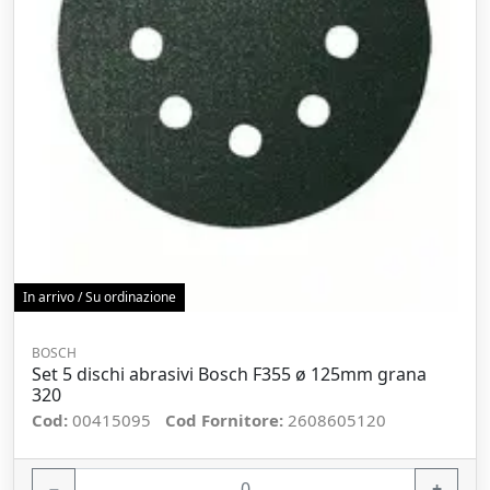
In arrivo / Su ordinazione
BOSCH
Set 5 dischi abrasivi Bosch F355 ø 125mm grana
320
Cod:
00415095
Cod Fornitore:
2608605120
−
+