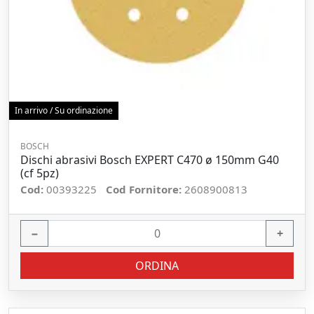
In arrivo / Su ordinazione
BOSCH
Dischi abrasivi Bosch EXPERT C470 ø 150mm G40
(cf 5pz)
Cod:
00393225
Cod Fornitore:
2608900813
−
+
ORDINA