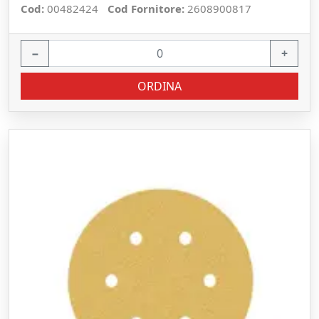
Cod:
00482424
Cod Fornitore:
2608900817
−
+
ORDINA