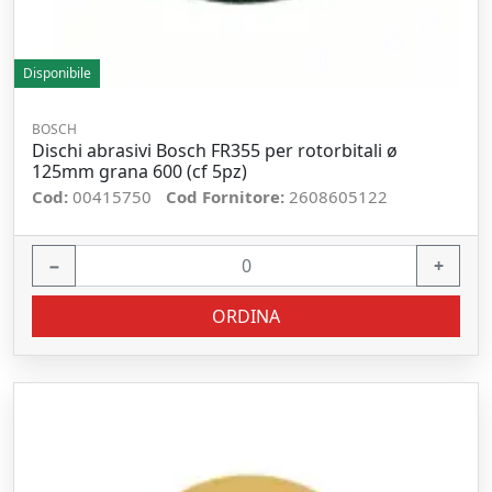
Disponibile
BOSCH
Dischi abrasivi Bosch FR355 per rotorbitali ø
125mm grana 600 (cf 5pz)
Cod:
00415750
Cod Fornitore:
2608605122
−
+
ORDINA