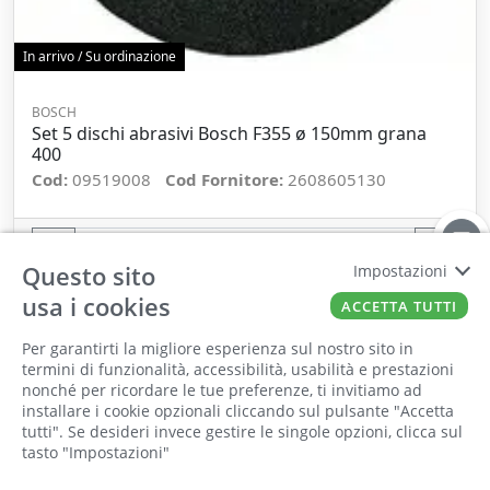
In arrivo / Su ordinazione
BOSCH
Set 5 dischi abrasivi Bosch F355 ø 150mm grana
400
Cod:
09519008
Cod Fornitore:
2608605130
−
+
Questo sito
Impostazioni
ORDINA
usa i cookies
ACCETTA TUTTI
Per garantirti la migliore esperienza sul nostro sito in
termini di funzionalità, accessibilità, usabilità e prestazioni
nonché per ricordare le tue preferenze, ti invitiamo ad
Il punto vendita, gli uffici e il magazzino
installare i cookie opzionali cliccando sul pulsante "Accetta
saranno chiusi per ferie dall'8 al 25 Agosto
tutti". Se desideri invece gestire le singole opzioni, clicca sul
tasto "Impostazioni"
2026 compresi.