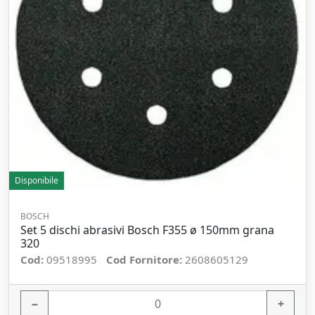
Disponibile
BOSCH
Set 5 dischi abrasivi Bosch F355 ø 150mm grana
320
Cod:
09518995
Cod Fornitore:
2608605129
−
+