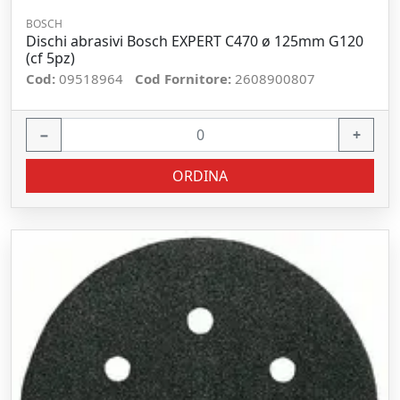
BOSCH
Dischi abrasivi Bosch EXPERT C470 ø 125mm G120
(cf 5pz)
Cod:
09518964
Cod Fornitore:
2608900807
−
+
ORDINA