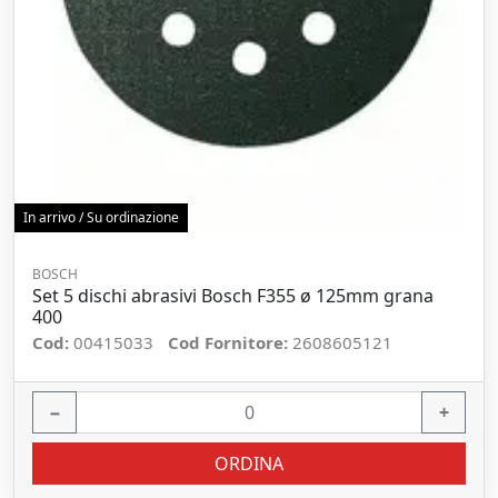
In arrivo / Su ordinazione
BOSCH
Set 5 dischi abrasivi Bosch F355 ø 125mm grana
400
Cod:
00415033
Cod Fornitore:
2608605121
−
+
ORDINA