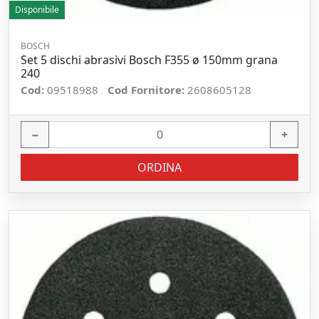
Disponibile
BOSCH
Set 5 dischi abrasivi Bosch F355 ø 150mm grana
240
Cod:
09518988
Cod Fornitore:
2608605128
−
+
ORDINA