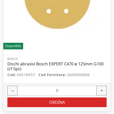
Disponibile
BOSCH
Dischi abrasivi Bosch EXPERT C470 ø 125mm G100
(cf 5pz)
Cod:
09518957
Cod Fornitore:
2608900806
−
+
ORDINA