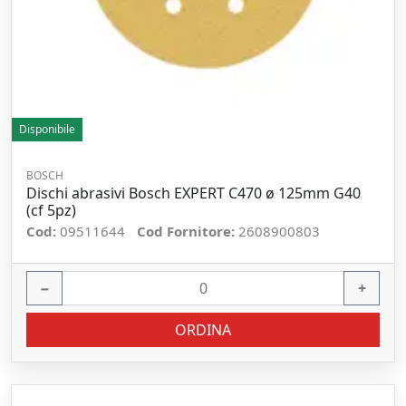
Disponibile
BOSCH
Dischi abrasivi Bosch EXPERT C470 ø 125mm G40
(cf 5pz)
Cod:
09511644
Cod Fornitore:
2608900803
−
+
ORDINA