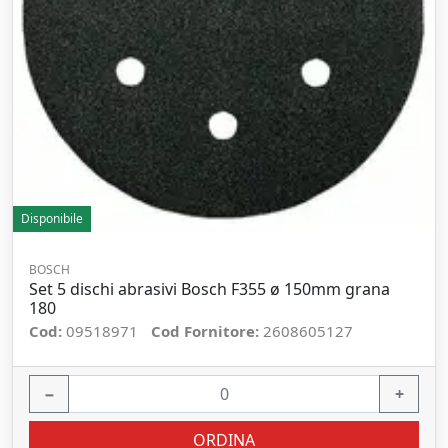
Disponibile
BOSCH
Set 5 dischi abrasivi Bosch F355 ø 150mm grana
180
Cod:
09518971
Cod Fornitore:
2608605127
−
+
ORDINA