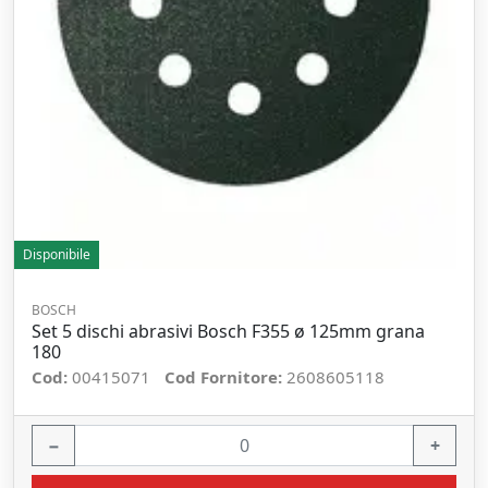
Disponibile
BOSCH
Set 5 dischi abrasivi Bosch F355 ø 125mm grana
180
Cod:
00415071
Cod Fornitore:
2608605118
−
+