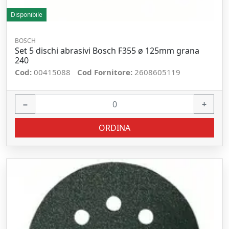
Disponibile
BOSCH
Set 5 dischi abrasivi Bosch F355 ø 125mm grana
240
Cod:
00415088
Cod Fornitore:
2608605119
−
+
ORDINA