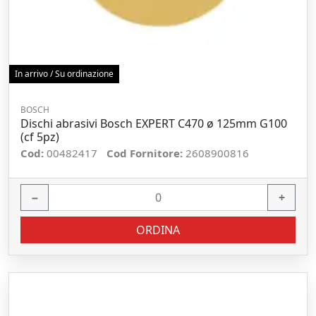
In arrivo / Su ordinazione
BOSCH
Dischi abrasivi Bosch EXPERT C470 ø 125mm G100
(cf 5pz)
Cod:
00482417
Cod Fornitore:
2608900816
−
+
ORDINA