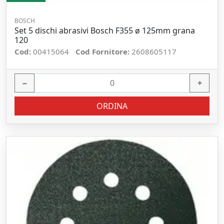
BOSCH
Set 5 dischi abrasivi Bosch F355 ø 125mm grana
120
Cod:
00415064
Cod Fornitore:
2608605117
−
+
ORDINA