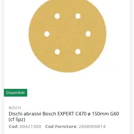
Disponibile
BOSCH
Dischi abrasivi Bosch EXPERT C470 ø 150mm G60
(cf 5pz)
Cod:
00421300
Cod Fornitore:
2608900814