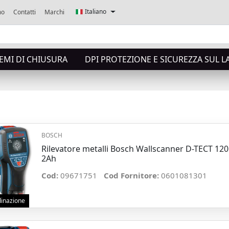
Italiano
mo
Contatti
Marchi
TEMI DI CHIUSURA
DPI PROTEZIONE E SICUREZZA SUL 
BOSCH
Rilevatore metalli Bosch Wallscanner D-TECT 120
2Ah
Cod:
09671751
Cod Fornitore:
0601081301
rdinazione