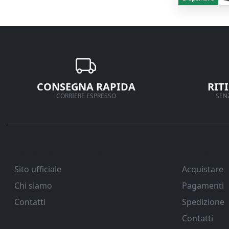
CONSEGNA RAPIDA
RIT
CORRIERE ESPRESSO
SENZ
Ferramenta Veneta Srl
Supporto
Sito ufficiale
Acquistare
Chi siamo
Pagamenti
Contatti
Spedizione
Contatti