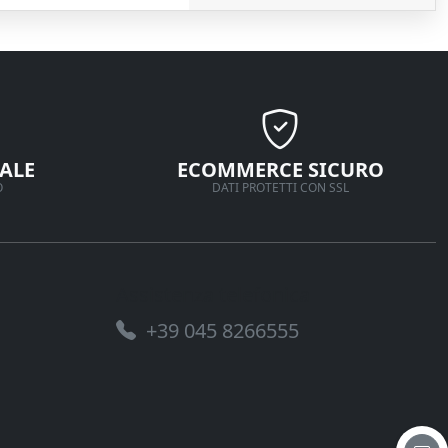
ALE
ECOMMERCE SICURO
O
DATI PROTETTI CON SSL
Assistenza telefonica
+39 045 8266555