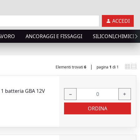
ACCEDI
LAVORO
ANCORAGGI E FISSAGGI
SILICONI,CHIMICI T
|
Elementi trovati
6
pagina
1
di 1
 1 batteria GBA 12V
−
+
ORDINA