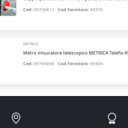
Cod:
09726611
Cod Fornitore:
49370
METRICA
Metro misuratore telescopico METRICA Telefix 
Cod:
09745698
Cod Fornitore:
49364