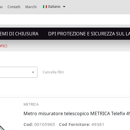
Italiano
mo
Contatti
Marchi
TEMI DI CHIUSURA
DPI PROTEZIONE E SICUREZZA SUL 
PICI
Cancella filtri
METRICA
Metro misuratore telescopico METRICA Telefix 
Cod:
00105965
Cod Fornitore:
49361