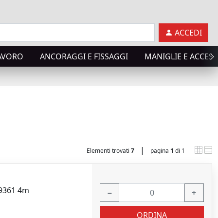
ACCEDI
LAVORO
ANCORAGGI E FISSAGGI
MANIGLIE E ACCES
|
Elementi trovati
7
pagina
1
di 1
49361 4m
−
+
ORDINA