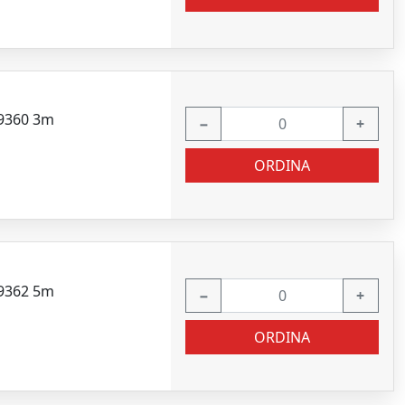
49360 3m
−
+
ORDINA
49362 5m
−
+
ORDINA