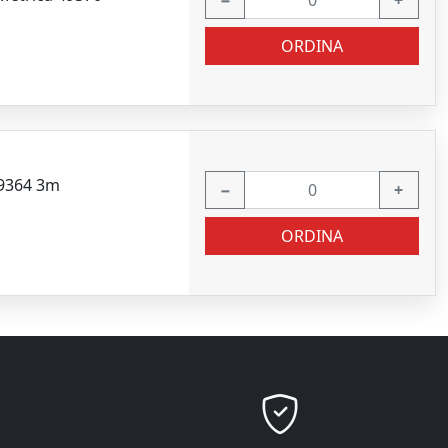
−
+
ORDINA
49364 3m
−
+
ORDINA