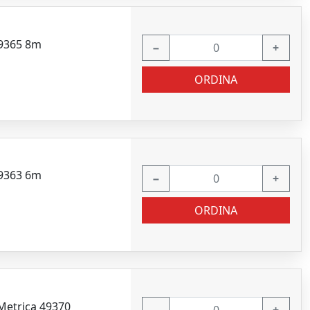
49365 8m
−
+
ORDINA
49363 6m
−
+
ORDINA
Metrica 49370