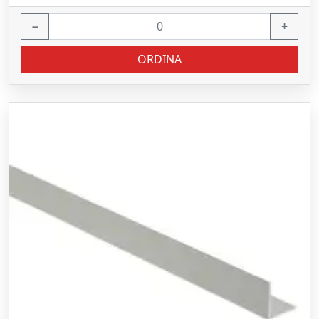
−
+
ORDINA