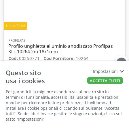
Ultimi Pezzi
PROFILPAS
Profilo unghietta alluminio anodizzato Profilpas
Klic 10264 2m 18x1mm
Cod:
00250771
Cod Fornitore:
10264
Questo sito
Impostazioni
−
+
usa i cookies
ACCETTA TUTTI
ORDINA
Per garantirti la migliore esperienza sul nostro sito in
termini di funzionalità, accessibilità, usabilità e prestazioni
nonché per ricordare le tue preferenze, ti invitiamo ad
Il punto vendita, gli uffici e il magazzino
installare i cookie opzionali cliccando sul pulsante "Accetta
saranno chiusi per ferie dall'8 al 25 Agosto
tutti". Se desideri invece gestire le singole opzioni, clicca sul
tasto "Impostazioni"
2026 compresi.