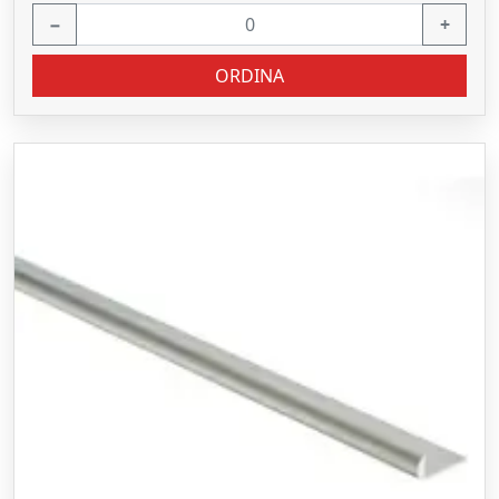
−
+
ORDINA