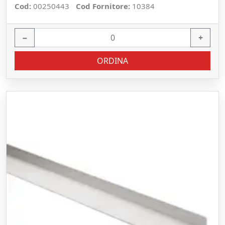
Cod:
00250443
Cod Fornitore:
10384
−
+
ORDINA