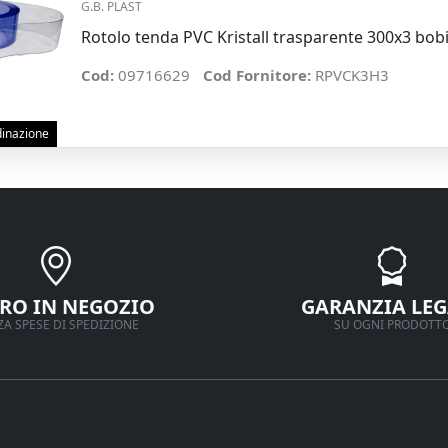
G.B. PLAST
Rotolo tenda PVC Kristall trasparente 300x3 bob
Cod:
09716629
Cod Fornitore:
RPVCK3H3
rdinazione
IRO IN NEGOZIO
GARANZIA LEG
A SPESE DI SPEDIZIONE
SU OGNI PRODOTT
Seguici su