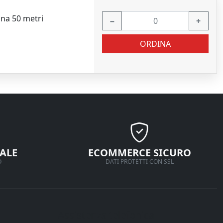
ina 50 metri
−
+
ORDINA
ALE
ECOMMERCE SICURO
O
DATI PROTETTI CON SSL
Assistenza telefonica