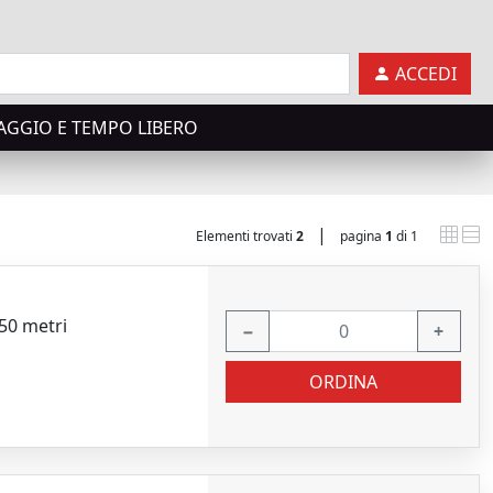
ACCEDI
AGGIO E TEMPO LIBERO
|
Elementi trovati
2
pagina
1
di 1
50 metri
−
+
ORDINA