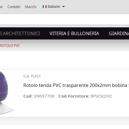
Italiano
mo
Contatti
Marchi
 ARCHITETTONICI
VITERIA E BULLONERIA
GIARDIN
ROTOLO PVC
G.B. PLAST
Rotolo tenda PVC trasparente 200x2mm bobina 
Cod:
09697706
Cod Fornitore:
RPVCK2H2