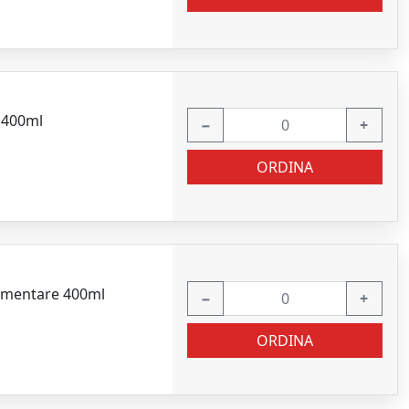
P 400ml
−
+
ORDINA
limentare 400ml
−
+
ORDINA