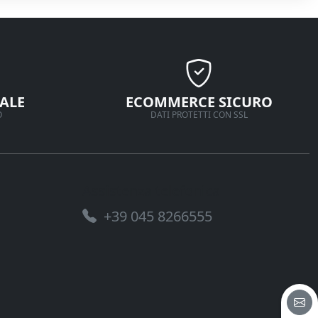
ALE
ECOMMERCE SICURO
O
DATI PROTETTI CON SSL
Assistenza telefonica
+39 045 8266555