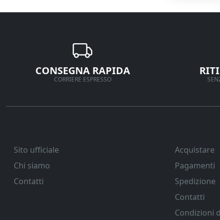
CONSEGNA RAPIDA
RIT
CORRIERE ESPRESSO
SENZ
Ferramenta Veneta Srl
Supporto
Sito ufficiale
Acquistare
Chi siamo
Pagamenti
Contatti
Spedizione
Contatti
Condizioni d