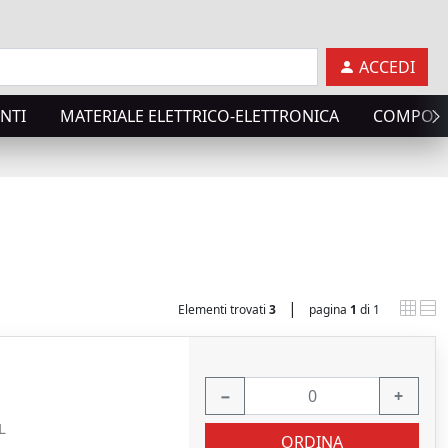
ACCEDI
NTI
MATERIALE ELETTRICO-ELETTRONICA
COMPONE
|
Elementi trovati
3
pagina
1
di 1
−
+
L
ORDINA