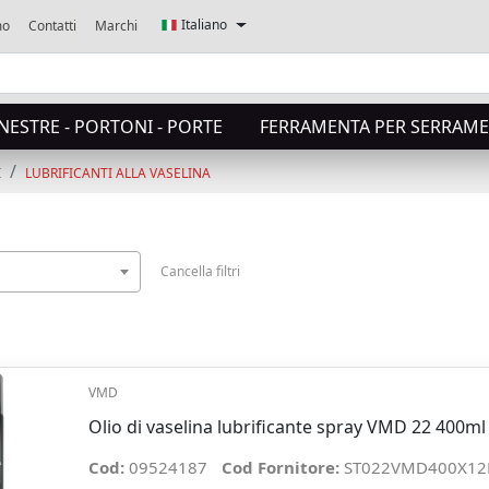
Italiano
mo
Contatti
Marchi
NESTRE - PORTONI - PORTE
FERRAMENTA PER SERRAME
I
LUBRIFICANTI ALLA VASELINA
Cancella filtri
VMD
Olio di vaselina lubrificante spray VMD 22 400ml
Cod:
09524187
Cod Fornitore:
ST022VMD400X12