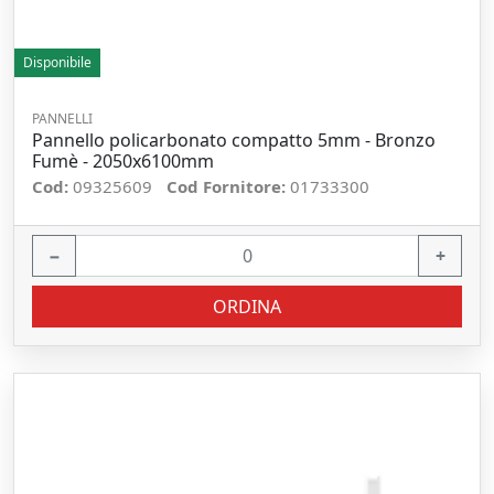
Disponibile
PANNELLI
Pannello policarbonato compatto 5mm - Bronzo
Fumè - 2050x6100mm
Cod:
09325609
Cod Fornitore:
01733300
−
+
ORDINA