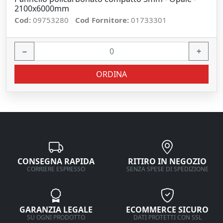
2100x6000mm
Cod:
09753280
Cod Fornitore:
01733301
−
+
ORDINA
CONSEGNA RAPIDA
RITIRO IN NEGOZIO
CORRIERE ESPRESSO
SENZA SPESE DI SPEDIZIONE
GARANZIA LEGALE
ECOMMERCE SICURO
SU OGNI PRODOTTO
DATI PROTETTI CON SSL