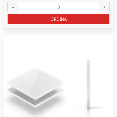
−
+
ORDINA