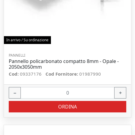
In arrivo / Su ordinazione
PANNELLI
Pannello policarbonato compatto 8mm - Opale -
2050x3050mm
Cod:
09337176
Cod Fornitore:
01987990
−
+
ORDINA