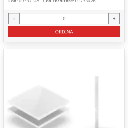
Cod:
09337145
Cod Fornitore:
01733426
−
+
ORDINA