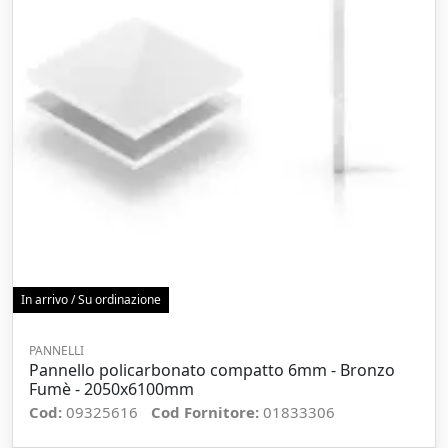
In arrivo / Su ordinazione
PANNELLI
Pannello policarbonato compatto 6mm - Bronzo
Fumè - 2050x6100mm
Cod:
09325616
Cod Fornitore:
01833306