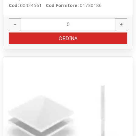
Cod:
00424561
Cod Fornitore:
01730186
−
+
ORDINA