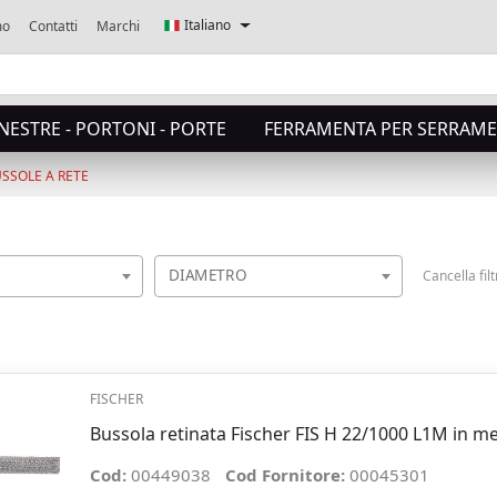
Italiano
mo
Contatti
Marchi
NESTRE - PORTONI - PORTE
FERRAMENTA PER SERRAME
SSOLE A RETE
DIAMETRO
Cancella filt
FISCHER
Bussola retinata Fischer FIS H 22/1000 L1M in m
Cod:
00449038
Cod Fornitore:
00045301