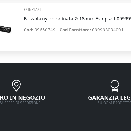
ESINPLAST
Bussola nylon retinata Ø 18 mm Esinplast 0999
Cod:
09650749
Cod Fornitore:
099993094001
IRO IN NEGOZIO
GARANZIA LEG
A SPESE DI SPEDIZIONE
SU OGNI PRODOTT