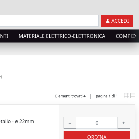
ACCEDI
NTI
MATERIALE ELETTRICO-ELETTRONICA
COMPONE
ri
|
Elementi trovati
4
pagina
1
di 1
etallo - ø 22mm
−
+
ORDINA