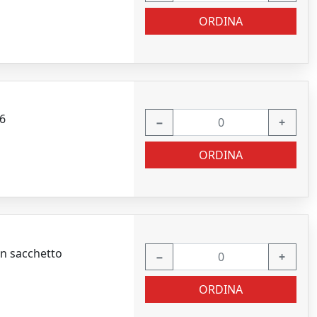
ORDINA
M6
−
+
ORDINA
in sacchetto
−
+
ORDINA