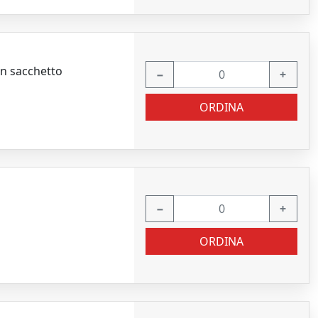
in sacchetto
−
+
ORDINA
−
+
ORDINA