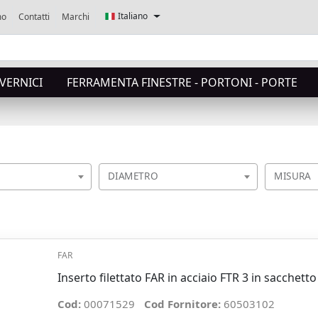
Italiano
mo
Contatti
Marchi
,VERNICI
FERRAMENTA FINESTRE - PORTONI - PORTE
DIAMETRO
MISURA
FAR
Inserto filettato FAR in acciaio FTR 3 in sacchett
Cod:
00071529
Cod Fornitore:
60503102