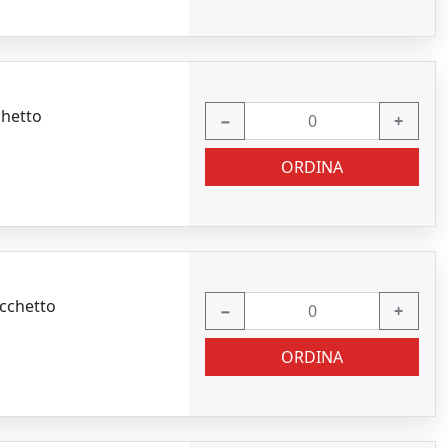
chetto
−
+
ORDINA
acchetto
−
+
ORDINA