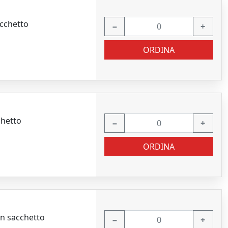
acchetto
−
+
ORDINA
chetto
−
+
ORDINA
in sacchetto
−
+