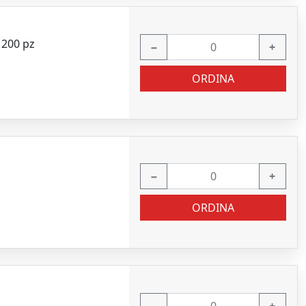
o 200 pz
−
+
ORDINA
−
+
ORDINA