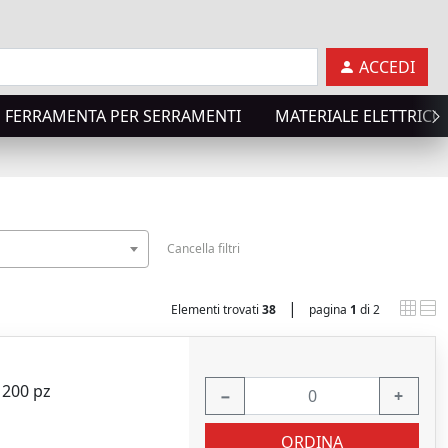
ACCEDI
FERRAMENTA PER SERRAMENTI
MATERIALE ELETTRICO
Cancella filtri
|
Elementi trovati
38
pagina
1
di 2
o 200 pz
−
+
ORDINA