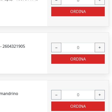
−
+
ORDINA
 - 2604321905
−
+
ORDINA
r mandrino
−
+
ORDINA