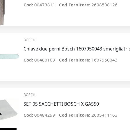
Cod:
00473811
Cod Fornitore:
2608598126
BOSCH
Chiave due perni Bosch 1607950043 smerigliatrici
Cod:
00480109
Cod Fornitore:
1607950043
BOSCH
SET 05 SACCHETTI BOSCH X GAS50
Cod:
00484299
Cod Fornitore:
2605411163