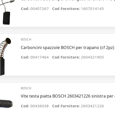
Cod:
00407267
Cod Fornitore:
1607014145
BOSCH
Carboncini spazzole BOSCH per trapano (cf 2pz)
Cod:
00417464
Cod Fornitore:
2604321905
BOSCH
Vite testa piatta BOSCH 2603421226 sinistra pe
Cod:
00436038
Cod Fornitore:
2603421226