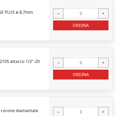
GE PLUS ø 8,7mm
−
+
ORDINA
105 attacco 1/2"-20
−
+
ORDINA
r corone diamantate
−
+