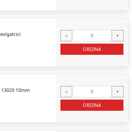
vigatrici
−
+
ORDINA
EC 13020 10mm
−
+
ORDINA