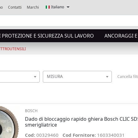
Italiano
mo
Contatti
Marchi
I PROTEZIONE E SICUREZZA SUL LAVORO
ANCORAGGI E 
ETTROUTENSILI
MISURA
Cancella filt
BOSCH
Dado di bloccaggio rapido ghiera Bosch CLIC S
smerigliatrice
Cod:
00329460
Cod Fornitore:
1603340031