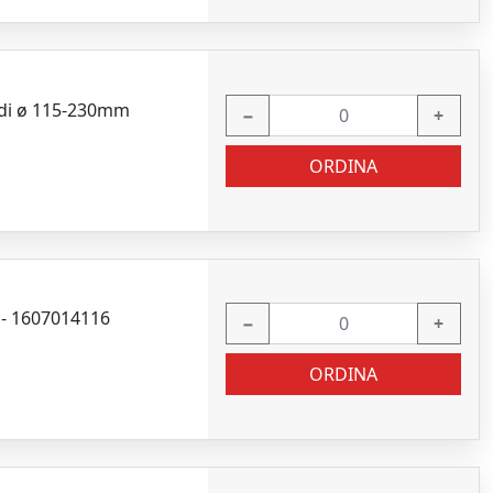
 di ø 115-230mm
−
+
ORDINA
 - 1607014116
−
+
ORDINA