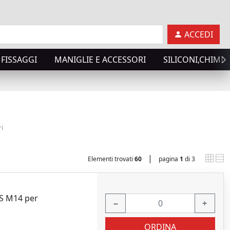
ACCEDI
FISSAGGI
MANIGLIE E ACCESSORI
SILICONI,CHIMICI
ri
|
Elementi trovati
60
pagina
1
di 3
DS M14 per
−
+
ORDINA