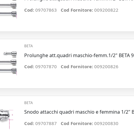
Cod:
09707863
Cod Fornitore:
009200822
BETA
Prolunghe att.quadri maschio-femm.1/2" BETA 
Cod:
09707870
Cod Fornitore:
009200826
BETA
Snodo attacchi quadri maschio e femmina 1/2" 
Cod:
09707887
Cod Fornitore:
009200830