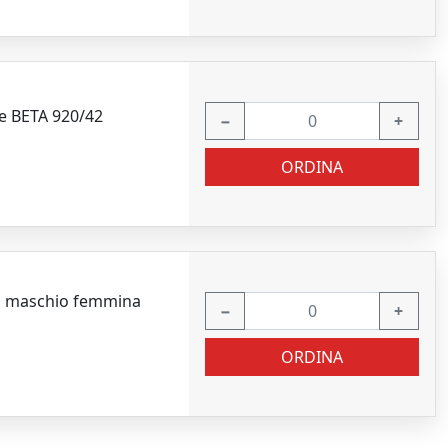
e BETA 920/42
−
+
ORDINA
ri maschio femmina
−
+
ORDINA