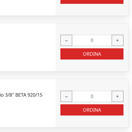
−
+
ORDINA
o 3/8" BETA 920/15
−
+
ORDINA