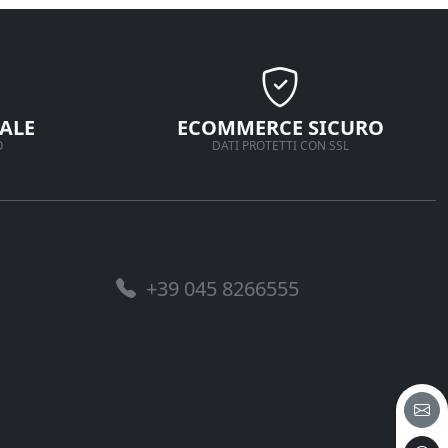
ALE
ECOMMERCE SICURO
O
DATI PROTETTI CON SSL
Assistenza telefonica
+39 045 8266555