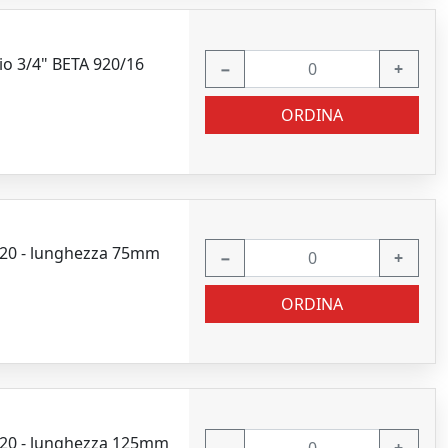
o 3/4" BETA 920/16
−
+
ORDINA
920 - lunghezza 75mm
−
+
ORDINA
920 - lunghezza 125mm