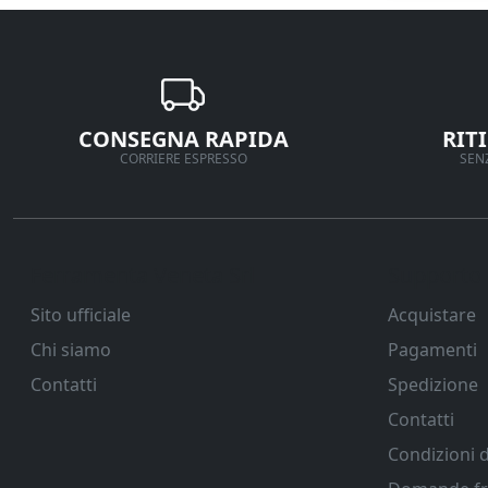
CONSEGNA RAPIDA
RIT
CORRIERE ESPRESSO
SENZ
Ferramenta Veneta Srl
Supporto
Sito ufficiale
Acquistare
Chi siamo
Pagamenti
Contatti
Spedizione
Contatti
Condizioni d