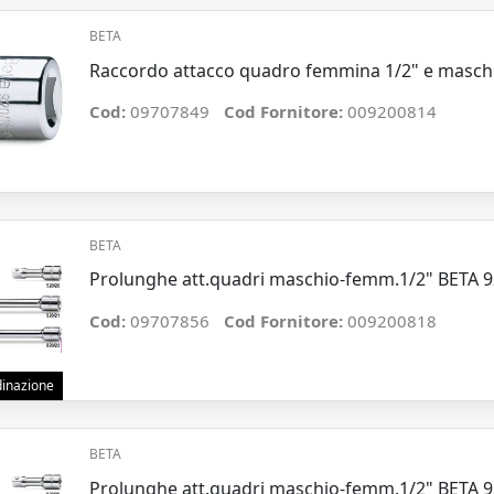
BETA
Raccordo attacco quadro femmina 1/2" e maschi
Cod:
09707849
Cod Fornitore:
009200814
BETA
Prolunghe att.quadri maschio-femm.1/2" BETA 
Cod:
09707856
Cod Fornitore:
009200818
rdinazione
BETA
Prolunghe att.quadri maschio-femm.1/2" BETA 