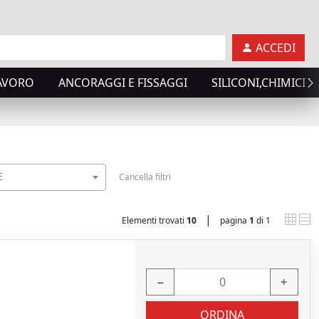
ACCEDI
LAVORO
ANCORAGGI E FISSAGGI
SILICONI,CHIMICI T
E
Cancella filtri
|
Elementi trovati
10
pagina
1
di 1
−
+
ORDINA