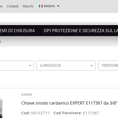
Italiano
mo
Contatti
Marchi
TEMI DI CHIUSURA
DPI PROTEZIONE E SICUREZZA SUL 
A
LUNGHEZZA
VERSION
EXPERT
Chiave snodo cardanico EXPERT E117367 da 3/8"
Cod:
00102711
Cod Fornitore:
E117367