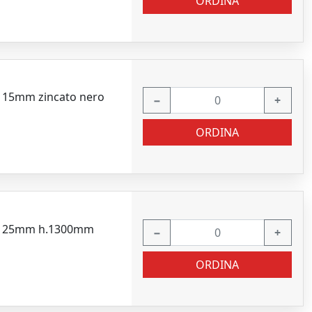
ORDINA
 ø 15mm zincato nero
−
+
ORDINA
dro 25mm h.1300mm
−
+
ORDINA