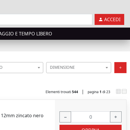
ACCEDI
AGGIO E TEMPO LIBERO
O
DIMENSIONE
|
Elementi trovati
544
pagina
1
di 23
 ø 12mm zincato nero
−
+