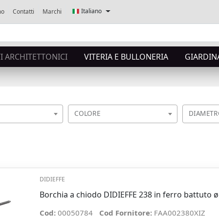
Italiano
mo
Contatti
Marchi
 ARCHITETTONICI
VITERIA E BULLONERIA
GIARDIN
COLORE
DIAMETR
DIDIEFFE
Borchia a chiodo DIDIEFFE 238 in ferro battuto
Cod:
00050784
Cod Fornitore:
FAA002380XIZ