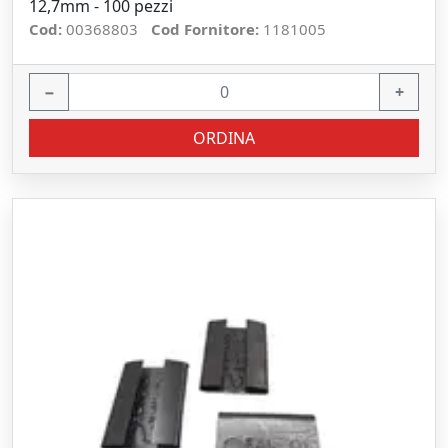
12,7mm - 100 pezzi
Cod:
00368803
Cod Fornitore:
1181005
−
+
ORDINA