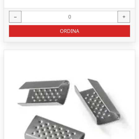
−
+
ORDINA