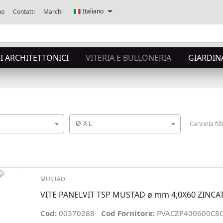
Italiano
mo
Contatti
Marchi
 ARCHITETTONICI
VITERIA E BULLONERIA
GIARDIN
Ø X L
Cancella filt
MUSTAD
VITE PANELVIT TSP MUSTAD ø mm 4,0X60 ZINCA
Cod:
00370288
Cod Fornitore:
PVACZP400600C8