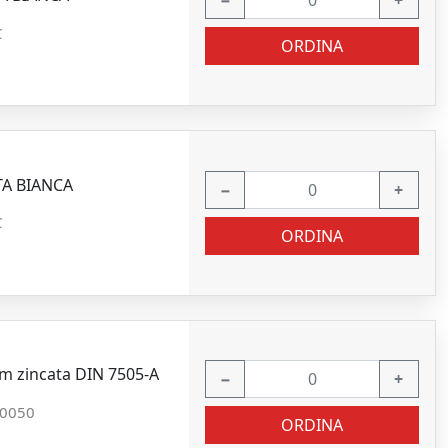
−
+
C
ORDINA
TA BIANCA
−
+
C
ORDINA
mm zincata DIN 7505-A
−
+
0050
ORDINA