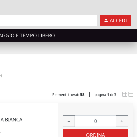
ACCEDI
AGGIO E TEMPO LIBERO
ri
|
Elementi trovati
58
pagina
1
di 3
TA BIANCA
−
+
C
ORDINA