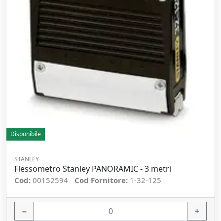
Disponibile
STANLEY
Flessometro Stanley PANORAMIC - 3 metri
Cod:
00152594
Cod Fornitore:
1-32-125
−
+