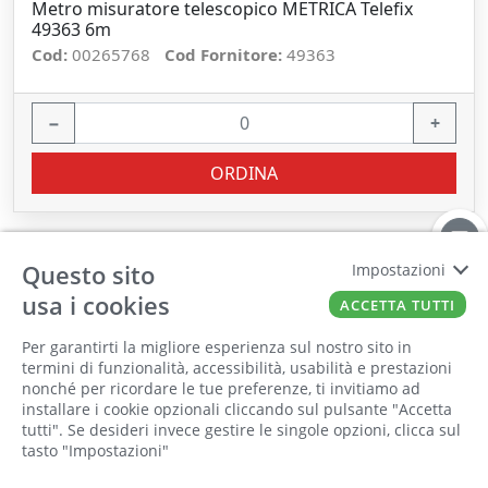
Metro misuratore telescopico METRICA Telefix
49363 6m
Cod:
00265768
Cod Fornitore:
49363
−
+
ORDINA
Questo sito
Impostazioni
usa i cookies
ACCETTA TUTTI
Per garantirti la migliore esperienza sul nostro sito in
termini di funzionalità, accessibilità, usabilità e prestazioni
nonché per ricordare le tue preferenze, ti invitiamo ad
Il punto vendita, gli uffici e il magazzino
installare i cookie opzionali cliccando sul pulsante "Accetta
saranno chiusi per ferie dall'8 al 25 Agosto
tutti". Se desideri invece gestire le singole opzioni, clicca sul
tasto "Impostazioni"
2026 compresi.