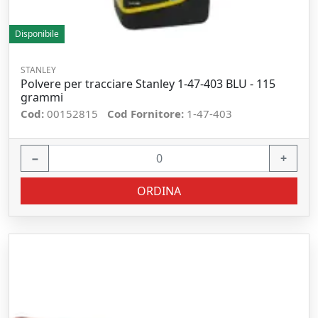
Disponibile
STANLEY
Polvere per tracciare Stanley 1-47-403 BLU - 115
grammi
Cod:
00152815
Cod Fornitore:
1-47-403
−
+
ORDINA