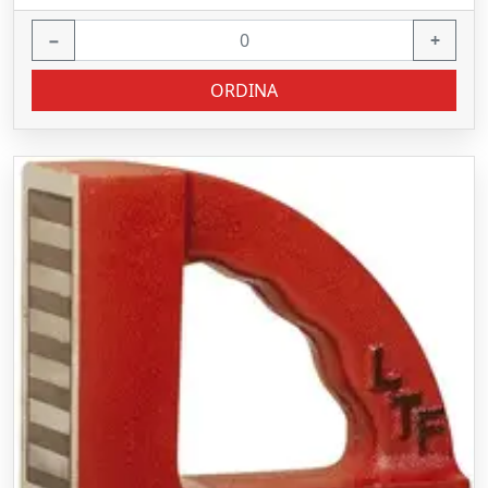
−
+
ORDINA