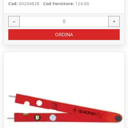
Cod:
00204828
Cod Fornitore:
124.00
−
+
ORDINA