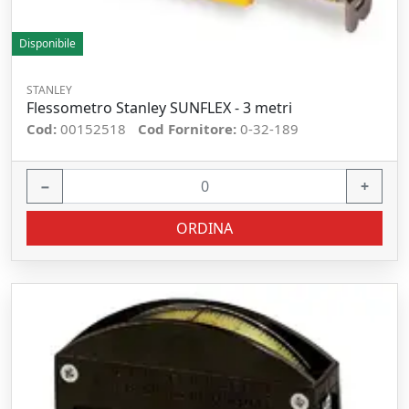
Disponibile
STANLEY
Flessometro Stanley SUNFLEX - 3 metri
Cod:
00152518
Cod Fornitore:
0-32-189
−
+
ORDINA