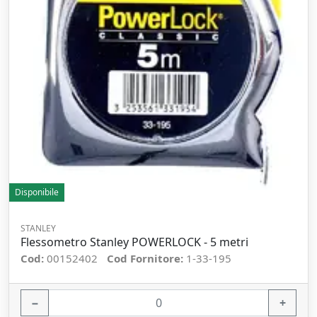
Disponibile
STANLEY
Flessometro Stanley POWERLOCK - 5 metri
Cod:
00152402
Cod Fornitore:
1-33-195
−
+