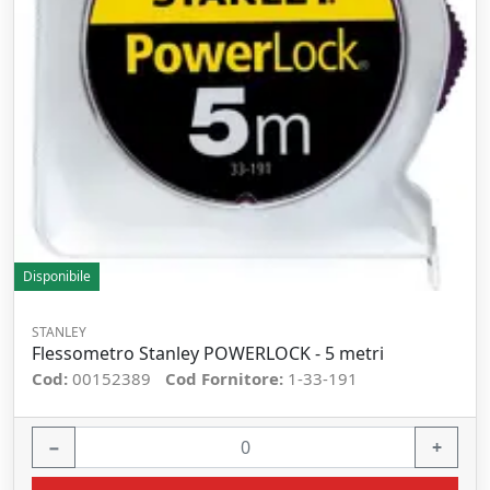
Disponibile
STANLEY
Flessometro Stanley POWERLOCK - 5 metri
Cod:
00152389
Cod Fornitore:
1-33-191
−
+