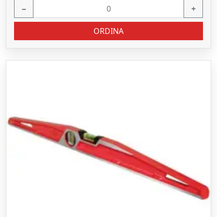
−
+
ORDINA