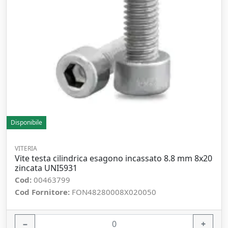
Disponibile
VITERIA
Vite testa cilindrica esagono incassato 8.8 mm 8x20
zincata UNI5931
Cod:
00463799
Cod Fornitore:
FON48280008X020050
−
+