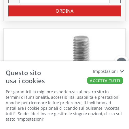
ORDINA
Questo sito
Impostazioni
usa i cookies
ACCETTA TUTTI
Per garantirti la migliore esperienza sul nostro sito in
termini di funzionalità, accessibilità, usabilità e prestazioni
nonché per ricordare le tue preferenze, ti invitiamo ad
Il punto vendita, gli uffici e il magazzino
installare i cookie opzionali cliccando sul pulsante "Accetta
saranno chiusi per ferie dall'8 al 25 Agosto
tutti". Se desideri invece gestire le singole opzioni, clicca sul
tasto "Impostazioni"
2026 compresi.