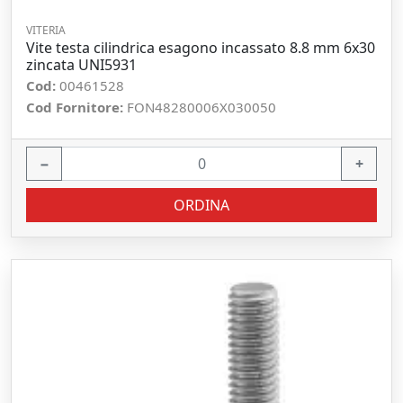
VITERIA
Vite testa cilindrica esagono incassato 8.8 mm 6x30
zincata UNI5931
Cod:
00461528
Cod Fornitore:
FON48280006X030050
−
+
ORDINA