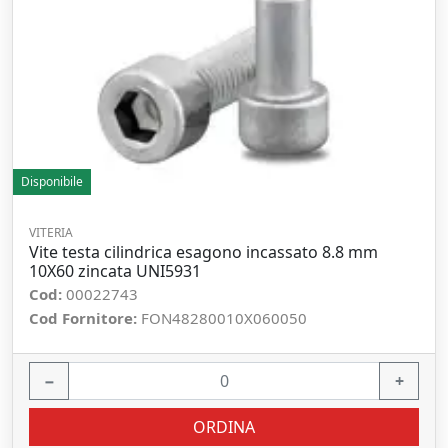
Disponibile
VITERIA
Vite testa cilindrica esagono incassato 8.8 mm
10X60 zincata UNI5931
Cod:
00022743
Cod Fornitore:
FON48280010X060050
−
+
ORDINA