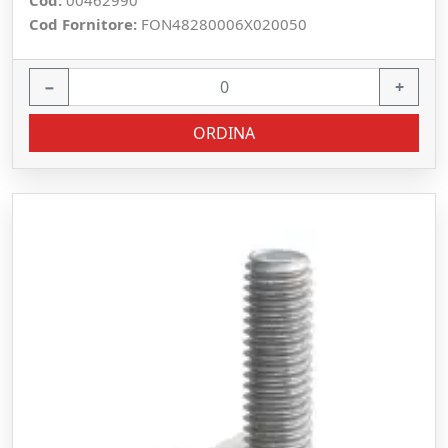
Cod:
00462990
Cod Fornitore:
FON48280006X020050
−
+
ORDINA