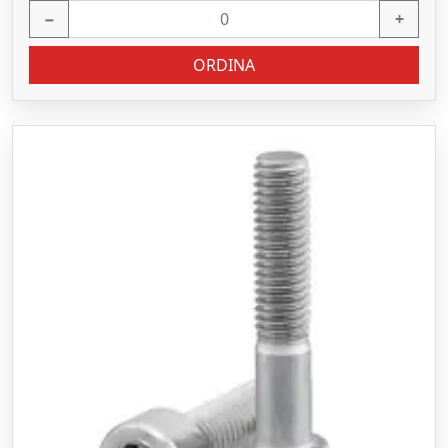
−
+
ORDINA