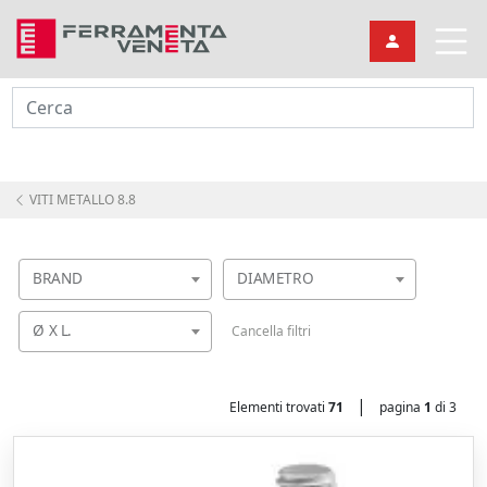
Cerca
VITI METALLO 8.8
BRAND
DIAMETRO
Ø X L.
Cancella filtri
|
Elementi trovati
71
pagina
1
di 3