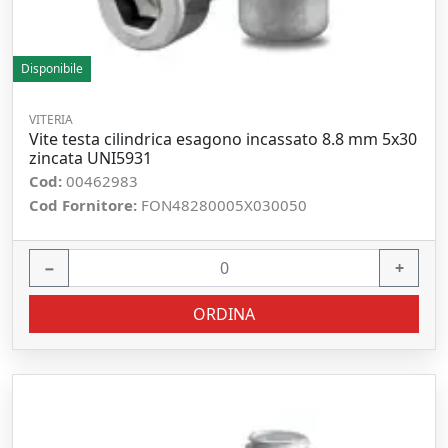
Disponibile
VITERIA
Vite testa cilindrica esagono incassato 8.8 mm 5x30
zincata UNI5931
Cod:
00462983
Cod Fornitore:
FON48280005X030050
−
+
ORDINA