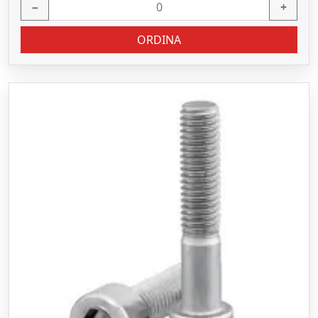
−
+
ORDINA