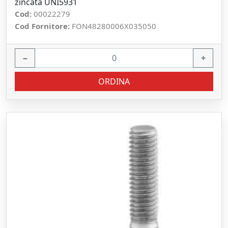
zincata UNI5931
Cod:
00022279
Cod Fornitore:
FON48280006X035050
−
+
ORDINA