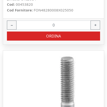
Cod:
00453820
Cod Fornitore:
FON48280008X025050
−
+
ORDINA