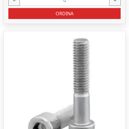
−
+
ORDINA