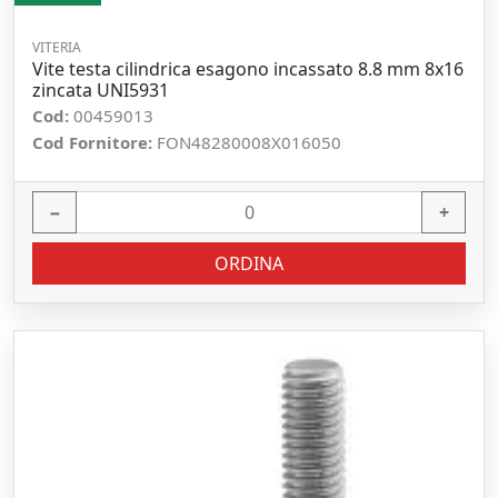
VITERIA
Vite testa cilindrica esagono incassato 8.8 mm 8x16
zincata UNI5931
Cod:
00459013
Cod Fornitore:
FON48280008X016050
−
+
ORDINA