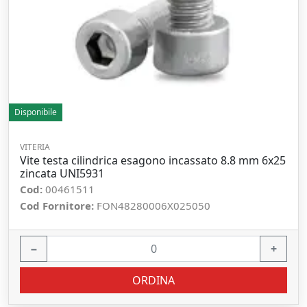
Disponibile
VITERIA
Vite testa cilindrica esagono incassato 8.8 mm 6x25
zincata UNI5931
Cod:
00461511
Cod Fornitore:
FON48280006X025050
−
+
ORDINA