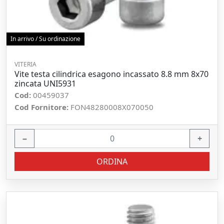
In arrivo / Su ordinazione
VITERIA
Vite testa cilindrica esagono incassato 8.8 mm 8x70
zincata UNI5931
Cod:
00459037
Cod Fornitore:
FON48280008X070050
−
+
ORDINA