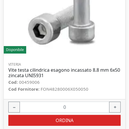
Disponibile
VITERIA
Vite testa cilindrica esagono incassato 8.8 mm 6x50
zincata UNI5931
Cod:
00459006
Cod Fornitore:
FON48280006X050050
−
+
ORDINA