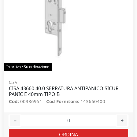
In arrivo / Su ordinazione
CISA
CISA 43660.40.0 SERRATURA ANTIPANICO SICUR
PANIC E 40mm TIPO B
Cod:
00386951
Cod Fornitore:
143660400
−
+
ORDINA