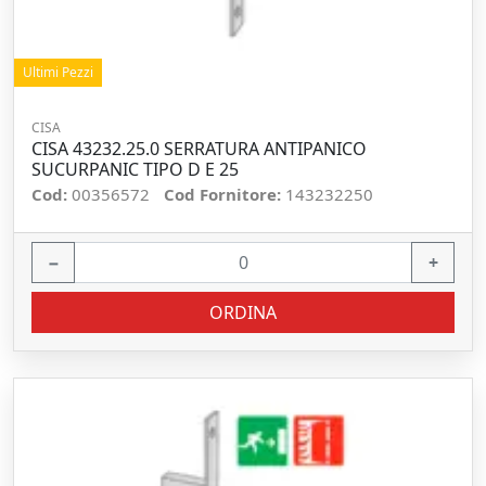
Ultimi Pezzi
CISA
CISA 43232.25.0 SERRATURA ANTIPANICO
SUCURPANIC TIPO D E 25
Cod:
00356572
Cod Fornitore:
143232250
−
+
ORDINA