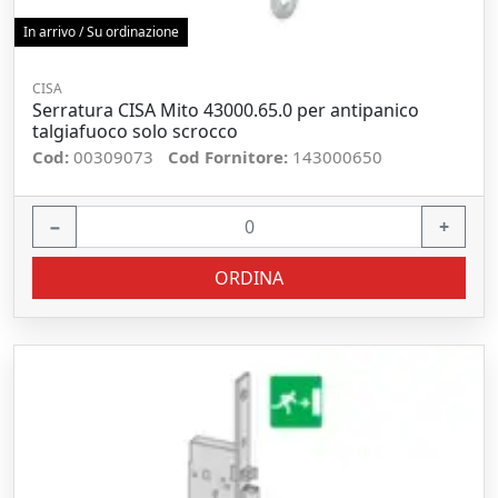
In arrivo / Su ordinazione
CISA
Serratura CISA Mito 43000.65.0 per antipanico
talgiafuoco solo scrocco
Cod:
00309073
Cod Fornitore:
143000650
−
+
ORDINA