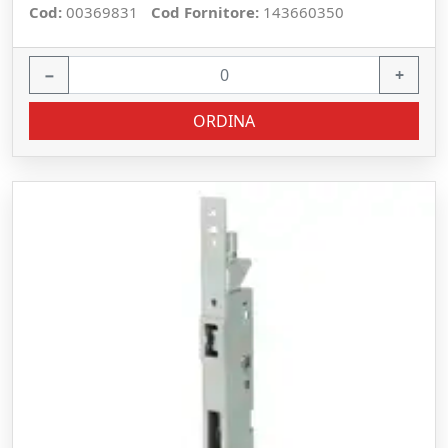
Cod:
00369831
Cod Fornitore:
143660350
−
+
ORDINA