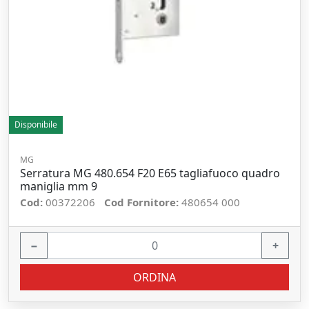
Disponibile
MG
Serratura MG 480.654 F20 E65 tagliafuoco quadro
maniglia mm 9
Cod:
00372206
Cod Fornitore:
480654 000
−
+
ORDINA