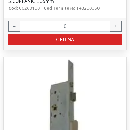
SICURPANIC E 35mm
Cod:
00260138
Cod Fornitore:
143230350
−
+
ORDINA