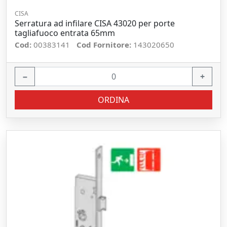
CISA
Serratura ad infilare CISA 43020 per porte
tagliafuoco entrata 65mm
Cod:
00383141
Cod Fornitore:
143020650
−
+
ORDINA