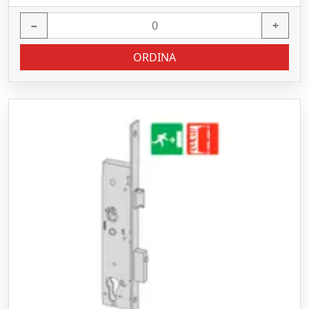
−
+
ORDINA