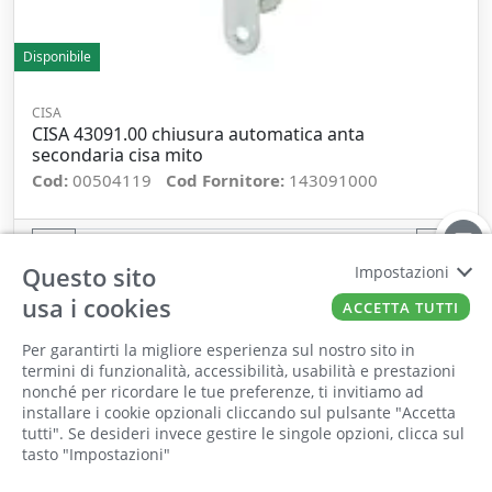
Disponibile
CISA
CISA 43091.00 chiusura automatica anta
secondaria cisa mito
Cod:
00504119
Cod Fornitore:
143091000
−
+
Questo sito
Impostazioni
ORDINA
usa i cookies
ACCETTA TUTTI
Per garantirti la migliore esperienza sul nostro sito in
termini di funzionalità, accessibilità, usabilità e prestazioni
nonché per ricordare le tue preferenze, ti invitiamo ad
Il punto vendita, gli uffici e il magazzino
installare i cookie opzionali cliccando sul pulsante "Accetta
saranno chiusi per ferie dall'8 al 25 Agosto
tutti". Se desideri invece gestire le singole opzioni, clicca sul
tasto "Impostazioni"
2026 compresi.