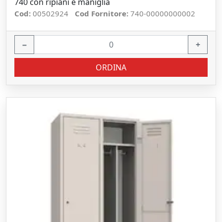
740 con ripiani e maniglia
Cod:
00502924
Cod Fornitore:
740-00000000002
−
+
ORDINA