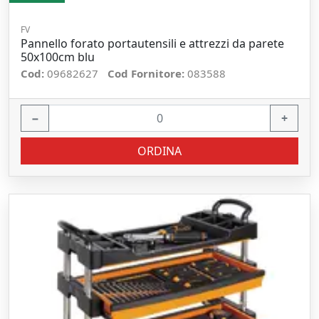
FV
Pannello forato portautensili e attrezzi da parete
50x100cm blu
Cod:
09682627
Cod Fornitore:
083588
−
+
ORDINA