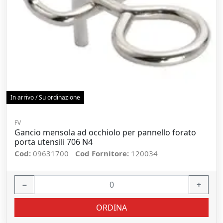
In arrivo / Su ordinazione
FV
Gancio mensola ad occhiolo per pannello forato
porta utensili 706 N4
Cod:
09631700
Cod Fornitore:
120034
−
+
ORDINA