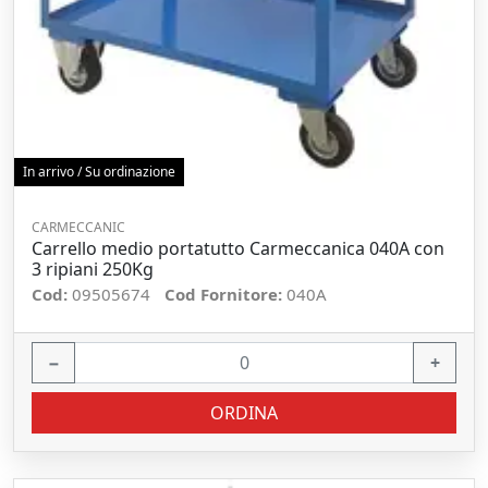
In arrivo / Su ordinazione
CARMECCANIC
Carrello medio portatutto Carmeccanica 040A con
3 ripiani 250Kg
Cod:
09505674
Cod Fornitore:
040A
−
+
ORDINA