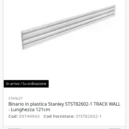
In arrivo / Su ordinazione
STANLEY
Binario in plastica Stanley STST82602-1 TRACK WALL
- Lunghezza 121cm
Cod:
09744943
Cod Fornitore:
STST82602-1