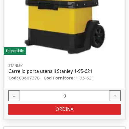
Disponibile
STANLEY
Carrello porta utensili Stanley 1-95-621
Cod:
09607378
Cod Fornitore:
1-95-621
−
+
ORDINA