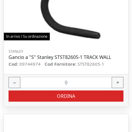
In arrivo / Su ordinazione
STANLEY
Gancio a "S" Stanley STST82605-1 TRACK WALL
Cod:
09744974
Cod Fornitore:
STST82605-1
−
+
ORDINA