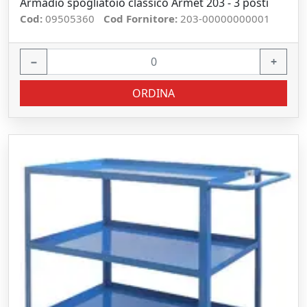
Armadio spogliatoio classico Armet 203 - 3 posti
Cod:
09505360
Cod Fornitore:
203-00000000001
−
+
ORDINA