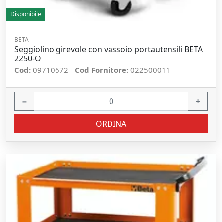
Disponibile
BETA
Seggiolino girevole con vassoio portautensili BETA
2250-O
Cod:
09710672
Cod Fornitore:
022500011
−
+
ORDINA