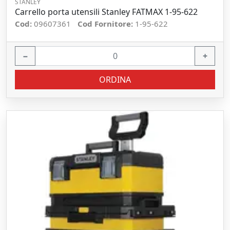
STANLEY
Carrello porta utensili Stanley FATMAX 1-95-622
Cod:
09607361
Cod Fornitore:
1-95-622
−
+
ORDINA