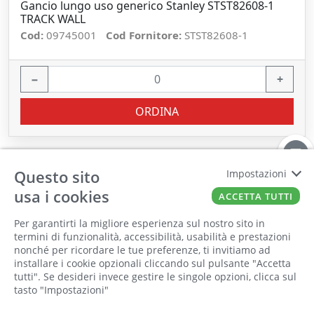
Gancio lungo uso generico Stanley STST82608-1
TRACK WALL
Cod:
09745001
Cod Fornitore:
STST82608-1
−
+
ORDINA
Questo sito
Impostazioni
usa i cookies
ACCETTA TUTTI
Per garantirti la migliore esperienza sul nostro sito in
termini di funzionalità, accessibilità, usabilità e prestazioni
nonché per ricordare le tue preferenze, ti invitiamo ad
Il punto vendita, gli uffici e il magazzino
installare i cookie opzionali cliccando sul pulsante "Accetta
saranno chiusi per ferie dall'8 al 25 Agosto
tutti". Se desideri invece gestire le singole opzioni, clicca sul
tasto "Impostazioni"
2026 compresi.