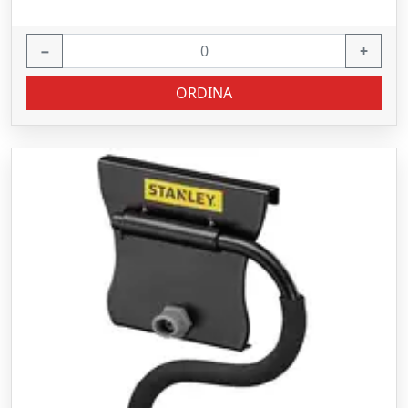
−
+
ORDINA