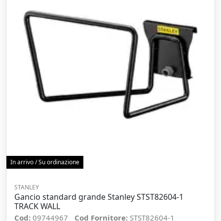
In arrivo / Su ordinazione
STANLEY
Gancio standard grande Stanley STST82604-1
TRACK WALL
Cod:
09744967
Cod Fornitore:
STST82604-1