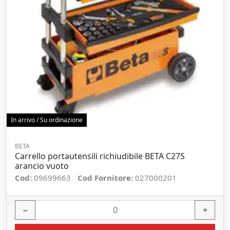
In arrivo / Su ordinazione
BETA
Carrello portautensili richiudibile BETA C27S
arancio vuoto
Cod:
09699663
Cod Fornitore:
027000201
−
+