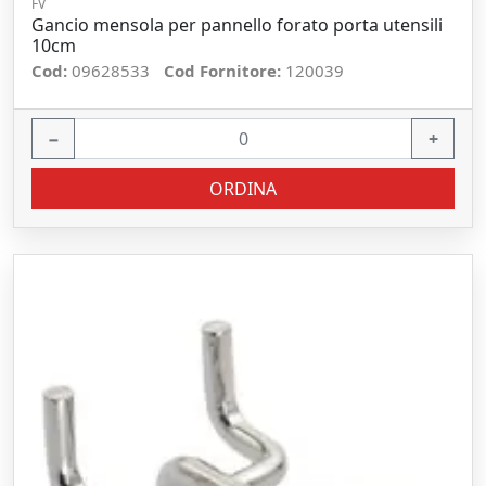
FV
Gancio mensola per pannello forato porta utensili
10cm
Cod:
09628533
Cod Fornitore:
120039
−
+
ORDINA