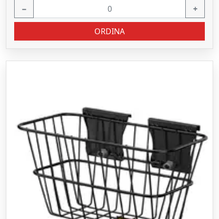
−
+
ORDINA