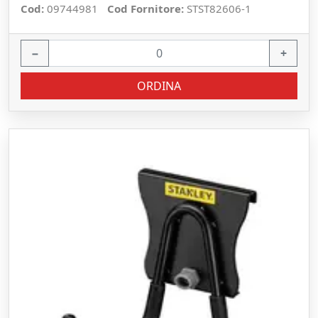
Cod:
09744981
Cod Fornitore:
STST82606-1
−
+
ORDINA