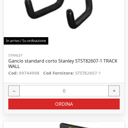
In arrivo / Su ordinazione
STANLEY
Gancio standard corto Stanley STST82607-1 TRACK
WALL
Cod:
09744998
Cod Fornitore:
STST82607-1
−
+
ORDINA