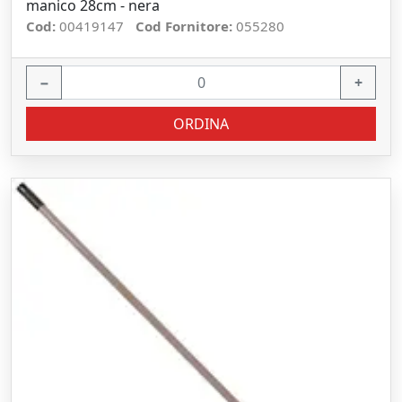
manico 28cm - nera
Cod:
00419147
Cod Fornitore:
055280
−
+
ORDINA