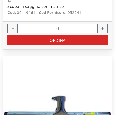
FV
Scopa in saggina con manico
Cod:
00419161
Cod Fornitore:
052941
−
+
ORDINA