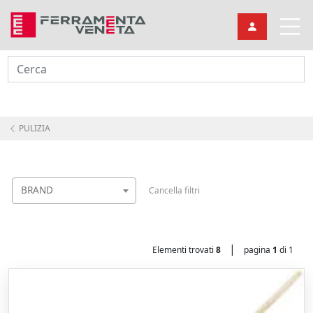
Cerca
PULIZIA
BRAND
Cancella filtri
|
Elementi trovati
8
pagina
1
di 1