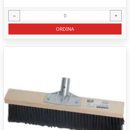
−
+
ORDINA