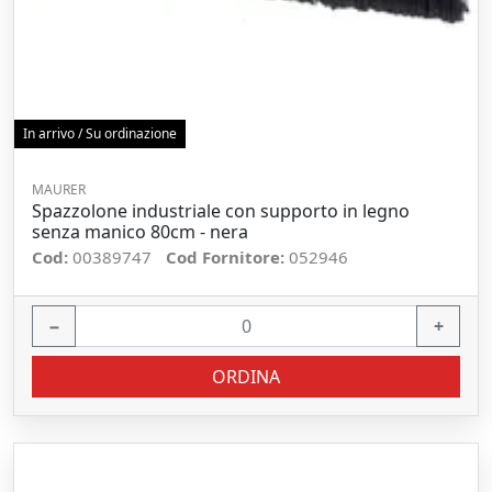
In arrivo / Su ordinazione
MAURER
Spazzolone industriale con supporto in legno
senza manico 80cm - nera
Cod:
00389747
Cod Fornitore:
052946
−
+
ORDINA