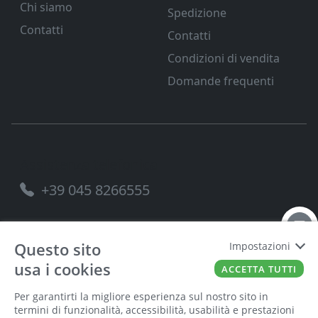
Chi siamo
Spedizione
Contatti
Contatti
Condizioni di vendita
Domande frequenti
Assistenza telefonica
+39 045 8266555
Questo sito
Impostazioni
usa i cookies
FERRAMENTA VENETA SRL
P.IVA
00221490238
ACCETTA TUTTI
Per garantirti la migliore esperienza sul nostro sito in
termini di funzionalità, accessibilità, usabilità e prestazioni