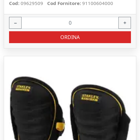
Cod:
09629509
Cod Fornitore:
91100604000
−
+
ORDINA