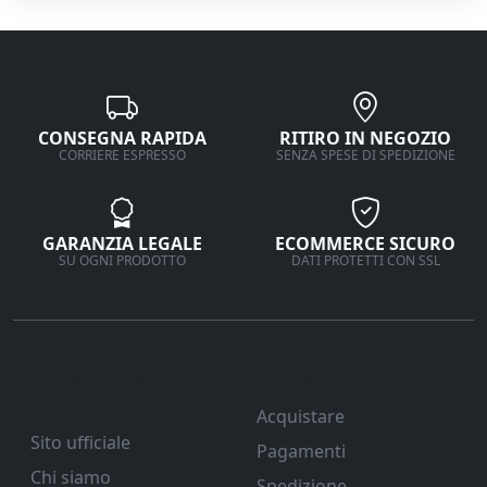
CONSEGNA RAPIDA
RITIRO IN NEGOZIO
CORRIERE ESPRESSO
SENZA SPESE DI SPEDIZIONE
GARANZIA LEGALE
ECOMMERCE SICURO
SU OGNI PRODOTTO
DATI PROTETTI CON SSL
Ferramenta Veneta
Supporto
Srl
Acquistare
Sito ufficiale
Pagamenti
Chi siamo
Spedizione