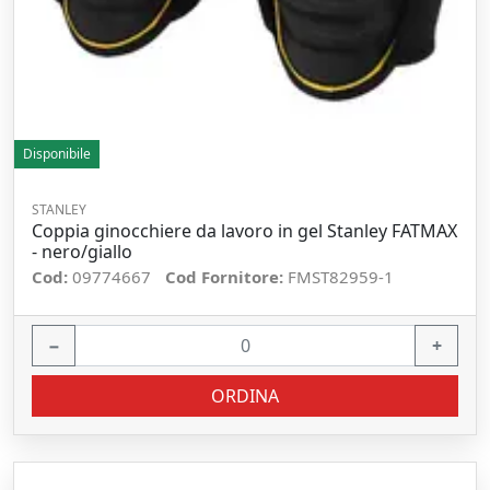
Disponibile
STANLEY
Coppia ginocchiere da lavoro in gel Stanley FATMAX
- nero/giallo
Cod:
09774667
Cod Fornitore:
FMST82959-1
−
+
ORDINA