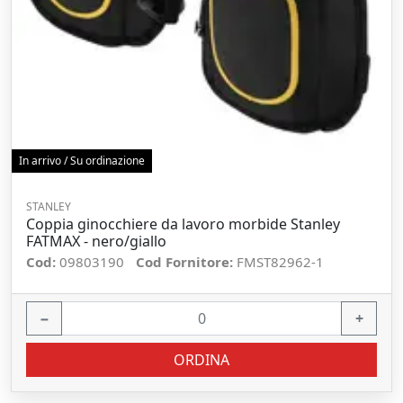
In arrivo / Su ordinazione
STANLEY
Coppia ginocchiere da lavoro morbide Stanley
FATMAX - nero/giallo
Cod:
09803190
Cod Fornitore:
FMST82962-1
−
+
ORDINA