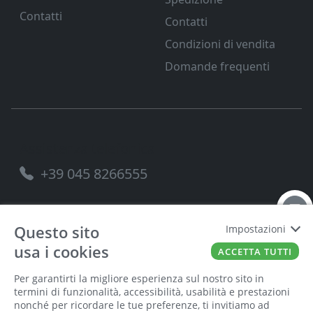
Contatti
Contatti
Condizioni di vendita
Domande frequenti
Assistenza telefonica
+39 045 8266555
Questo sito
Impostazioni
usa i cookies
FERRAMENTA VENETA SRL
P.IVA
00221490238
ACCETTA TUTTI
Per garantirti la migliore esperienza sul nostro sito in
termini di funzionalità, accessibilità, usabilità e prestazioni
nonché per ricordare le tue preferenze, ti invitiamo ad