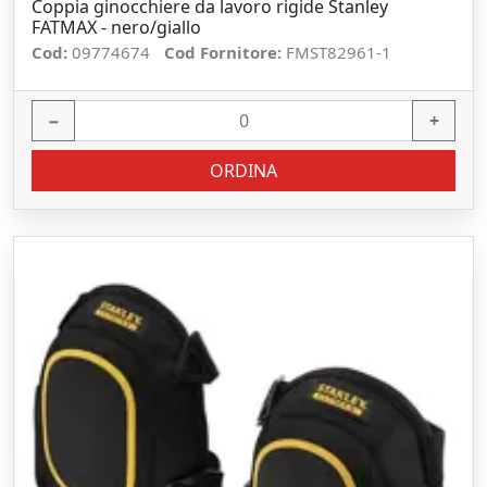
Coppia ginocchiere da lavoro rigide Stanley
FATMAX - nero/giallo
Cod:
09774674
Cod Fornitore:
FMST82961-1
−
+
ORDINA