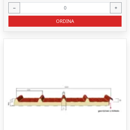
−
+
ORDINA