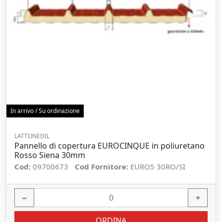
In arrivo / Su ordinazione
LATTONEDIL
Pannello di copertura EUROCINQUE in poliuretano
Rosso Siena 30mm
Cod:
09700673
Cod Fornitore:
EURO5 30RO/SI
−
+
ORDINA