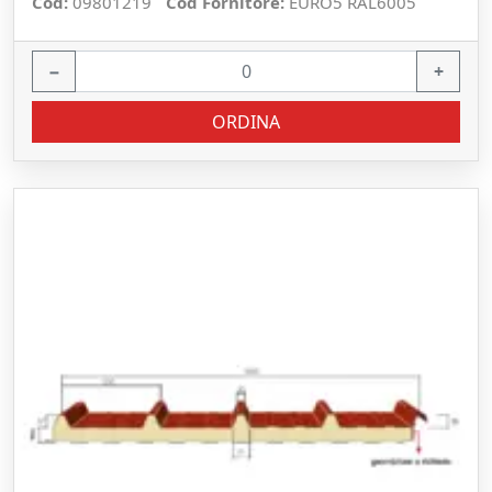
Cod:
09801219
Cod Fornitore:
EURO5 RAL6005
−
+
ORDINA