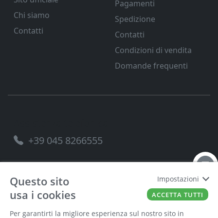
Pagamenti
Chi siamo
Spedizione
Contatti
Contatti
Condizioni di vendita
Domande frequenti
Assistenza telefonica
+39 045 8266555
Questo sito
Impostazioni
usa i cookies
FERRAMENTA VENETA SRL
P.IVA
00221490238
ACCETTA TUTTI
Per garantirti la migliore esperienza sul nostro sito in