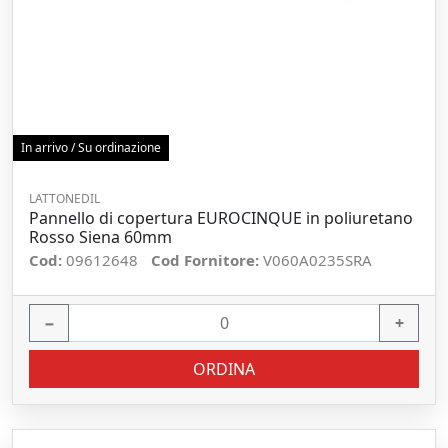
In arrivo / Su ordinazione
LATTONEDIL
Pannello di copertura EUROCINQUE in poliuretano
Rosso Siena 60mm
Cod:
09612648
Cod Fornitore:
V060A0235SRA
−
+
ORDINA