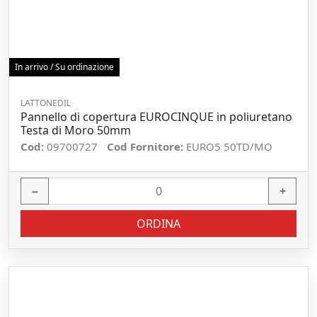
In arrivo / Su ordinazione
LATTONEDIL
Pannello di copertura EUROCINQUE in poliuretano
Testa di Moro 50mm
Cod:
09700727
Cod Fornitore:
EURO5 50TD/MO
−
+
ORDINA