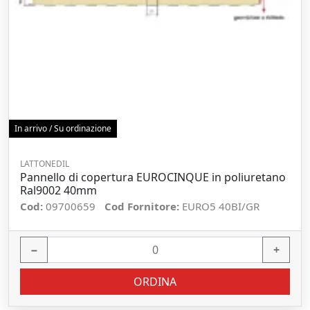
In arrivo / Su ordinazione
LATTONEDIL
Pannello di copertura EUROCINQUE in poliuretano
Ral9002 40mm
Cod:
09700659
Cod Fornitore:
EURO5 40BI/GR
−
+
ORDINA