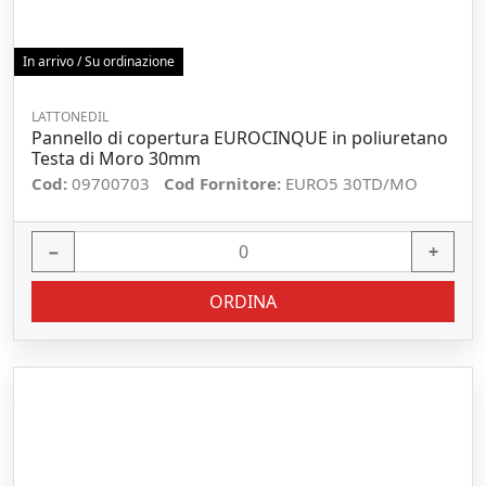
In arrivo / Su ordinazione
LATTONEDIL
Pannello di copertura EUROCINQUE in poliuretano
Testa di Moro 30mm
Cod:
09700703
Cod Fornitore:
EURO5 30TD/MO
−
+
ORDINA