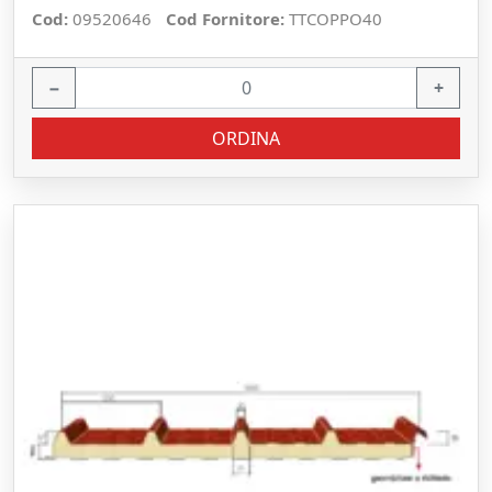
Cod:
09520646
Cod Fornitore:
TTCOPPO40
−
+
ORDINA