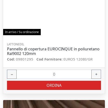
In arrivo / Su ordinazione
LATTONEDIL
Pannello di copertura EUROCINQUE in poliuretano
Ral9002 120mm
Cod:
09801295
Cod Fornitore:
EURO5 120BI/GR
−
+
ORDINA