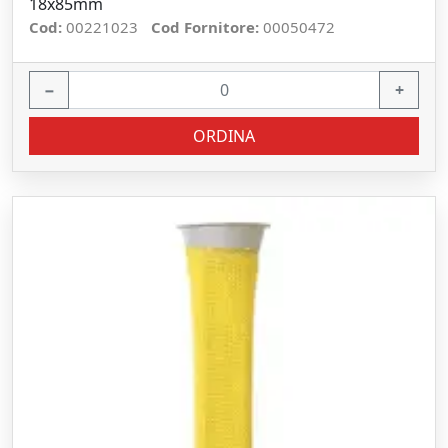
18x85mm
Cod:
00221023
Cod Fornitore:
00050472
−
+
ORDINA