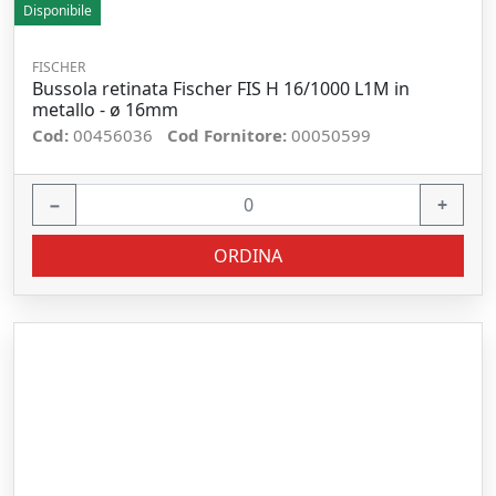
Disponibile
FISCHER
Bussola retinata Fischer FIS H 16/1000 L1M in
metallo - ø 16mm
Cod:
00456036
Cod Fornitore:
00050599
−
+
ORDINA