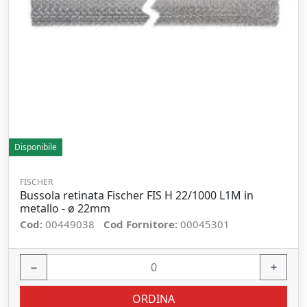
Disponibile
FISCHER
Bussola retinata Fischer FIS H 22/1000 L1M in
metallo - ø 22mm
Cod:
00449038
Cod Fornitore:
00045301
−
+
ORDINA