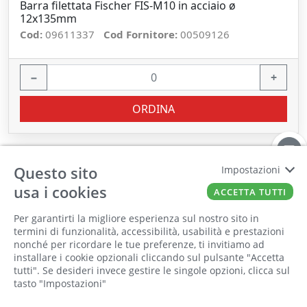
Barra filettata Fischer FIS-M10 in acciaio ø
12x135mm
Cod:
09611337
Cod Fornitore:
00509126
−
+
ORDINA
Questo sito
Impostazioni
usa i cookies
ACCETTA TUTTI
Per garantirti la migliore esperienza sul nostro sito in
termini di funzionalità, accessibilità, usabilità e prestazioni
nonché per ricordare le tue preferenze, ti invitiamo ad
Il punto vendita, gli uffici e il magazzino
installare i cookie opzionali cliccando sul pulsante "Accetta
saranno chiusi per ferie dall'8 al 25 Agosto
tutti". Se desideri invece gestire le singole opzioni, clicca sul
tasto "Impostazioni"
2026 compresi.