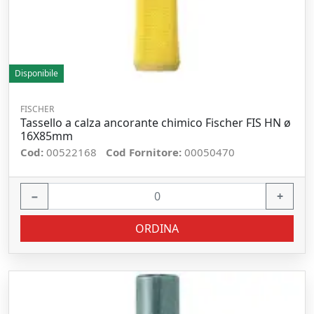
Disponibile
FISCHER
Tassello a calza ancorante chimico Fischer FIS HN ø
16X85mm
Cod:
00522168
Cod Fornitore:
00050470
−
+
ORDINA