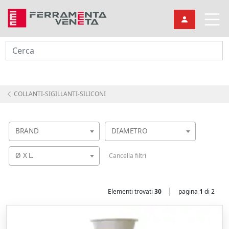
Cerca
COLLANTI-SIGILLANTI-SILICONI
BRAND
DIAMETRO
Ø X L.
Cancella filtri
|
Elementi trovati
30
pagina
1
di 2