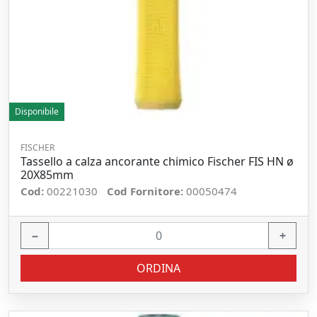
Disponibile
FISCHER
Tassello a calza ancorante chimico Fischer FIS HN ø
20X85mm
Cod:
00221030
Cod Fornitore:
00050474
−
+
ORDINA