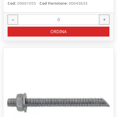
Cod:
09601055
Cod Fornitore:
00043633
−
+
ORDINA