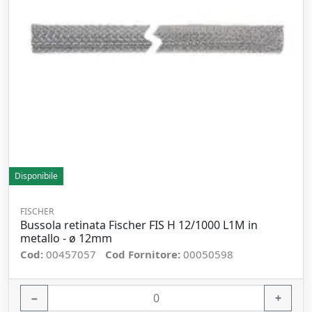
Disponibile
FISCHER
Bussola retinata Fischer FIS H 12/1000 L1M in
metallo - ø 12mm
Cod:
00457057
Cod Fornitore:
00050598
−
+