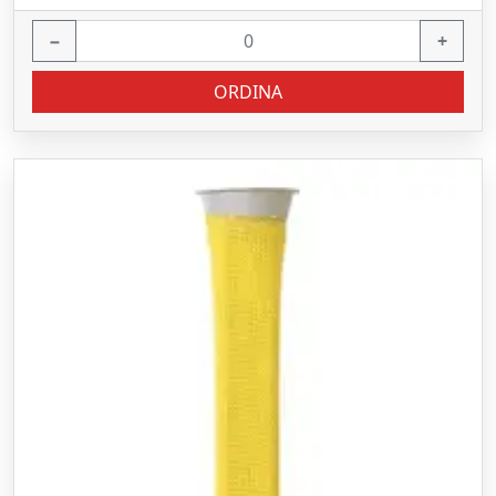
−
+
ORDINA