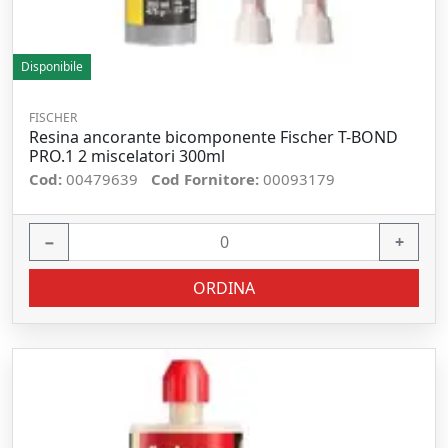
Disponibile
FISCHER
Resina ancorante bicomponente Fischer T-BOND
PRO.1 2 miscelatori 300ml
Cod:
00479639
Cod Fornitore:
00093179
−
+
ORDINA