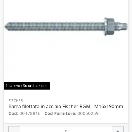
In arrivo / Su ordinazione
FISCHER
Barra filettata in acciaio Fischer RGM - M16x190mm
Cod:
00478816
Cod Fornitore:
00050259
−
+