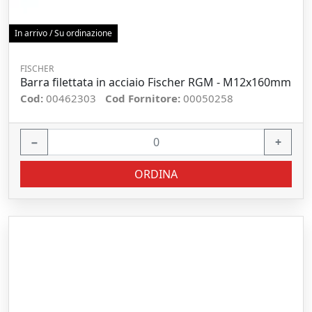
In arrivo / Su ordinazione
FISCHER
Barra filettata in acciaio Fischer RGM - M12x160mm
Cod:
00462303
Cod Fornitore:
00050258
−
+
ORDINA