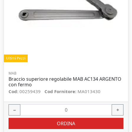
Ultimi Pezzi
MAB
Braccio superiore regolabile MAB AC134 ARGENTO
con fermo
Cod:
00259439
Cod Fornitore:
MA013430
−
+
ORDINA