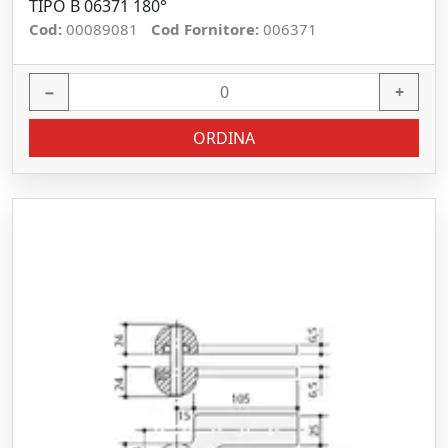
TIPO B 06371 180°
Cod:
00089081
Cod Fornitore:
006371
−
+
ORDINA