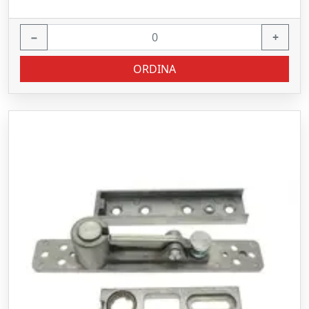
−
+
ORDINA