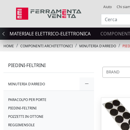
Aiuto
Chi sia
MATERIALE ELETTRICO-ELETTRONICA
COMPONENTI
HOME
COMPONENTI ARCHITETTONICI
MINUTERIA D'ARREDO
PIED
PIEDINI-FELTRINI
BRAND
MINUTERIA D'ARREDO
PARACOLPO PER PORTE
PIEDINI-FELTRINI
POZZETTI IN OTTONE
REGGIMENSOLE