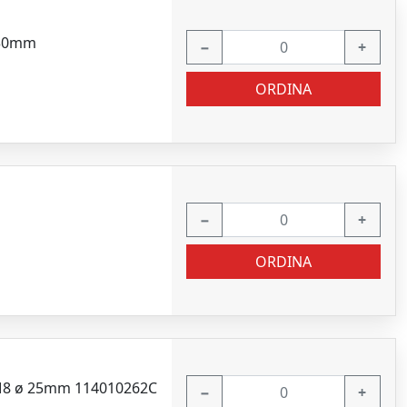
0x30mm
−
+
ORDINA
−
+
ORDINA
o M8 ø 25mm 114010262C
−
+