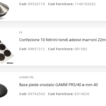
Cod:
09526174
Cod Fornitore:
114010262C
FV
Confezione 10 feltrini tondi adesivi marroni 22
Cod:
09657212
Cod Fornitore:
081582
GAMM SRL
Base piede snodato GAMM PRS/40 ø mm 40
Cod:
09742543
Cod Fornitore:
6314020