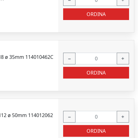
−
+
ORDINA
o M8 ø 35mm 114010462C
−
+
ORDINA
o M12 ø 50mm 114012062
−
+
ORDINA