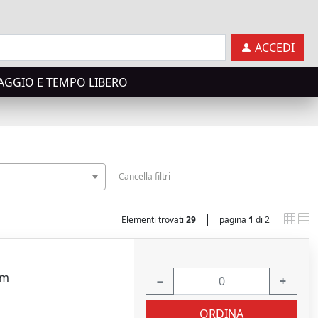
ACCEDI
AGGIO E TEMPO LIBERO
Cancella filtri
|
Elementi trovati
29
pagina
1
di 2
mm
−
+
ORDINA