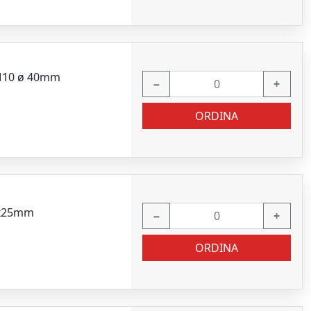
 M10 ø 40mm
−
+
ORDINA
25x25mm
−
+
ORDINA