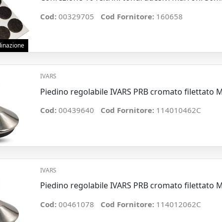
Cod:
00329705
Cod Fornitore:
160658
rdinazione
IVARS
Piedino regolabile IVARS PRB cromato filettat
Cod:
00439640
Cod Fornitore:
114010462C
IVARS
Piedino regolabile IVARS PRB cromato filettat
Cod:
00461078
Cod Fornitore:
114012062C