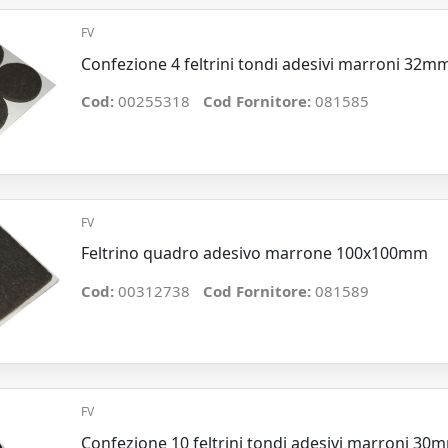
FV
Confezione 4 feltrini tondi adesivi marroni 32m
Cod:
00255318
Cod Fornitore:
081585
FV
Feltrino quadro adesivo marrone 100x100mm
Cod:
00312738
Cod Fornitore:
081589
FV
Confezione 10 feltrini tondi adesivi marroni 30