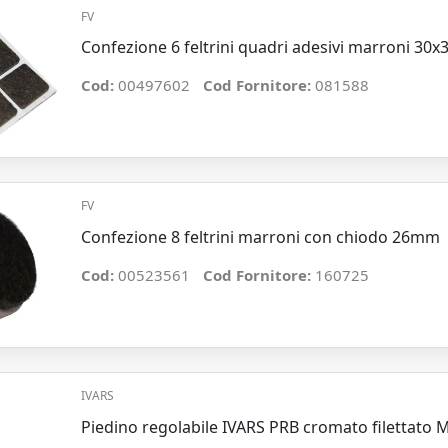
FV
Confezione 6 feltrini quadri adesivi marroni 3
Cod:
00497602
Cod Fornitore:
081588
FV
Confezione 8 feltrini marroni con chiodo 26mm
Cod:
00523561
Cod Fornitore:
160725
IVARS
Piedino regolabile IVARS PRB cromato filettat