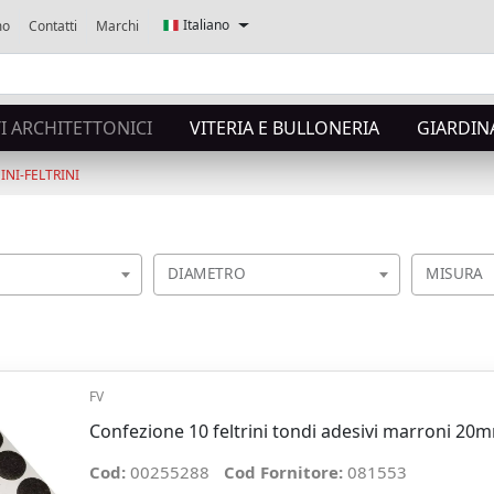
Italiano
mo
Contatti
Marchi
 ARCHITETTONICI
VITERIA E BULLONERIA
GIARDIN
INI-FELTRINI
DIAMETRO
MISURA
FV
Confezione 10 feltrini tondi adesivi marroni 20
Cod:
00255288
Cod Fornitore:
081553