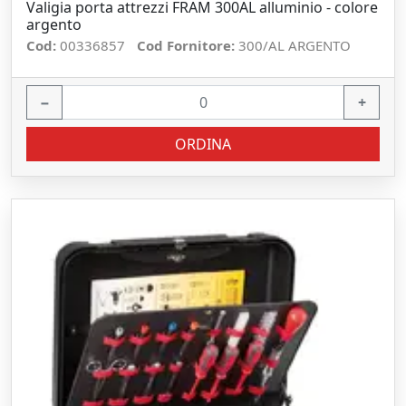
Valigia porta attrezzi FRAM 300AL alluminio - colore
argento
Cod:
00336857
Cod Fornitore:
300/AL ARGENTO
−
+
ORDINA