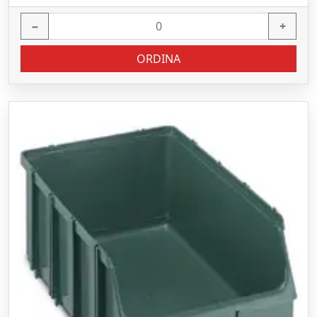
−
+
ORDINA