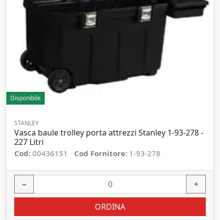
Disponibile
STANLEY
Vasca baule trolley porta attrezzi Stanley 1-93-278 -
227 Litri
Cod:
00436151
Cod Fornitore:
1-93-278
−
+
ORDINA