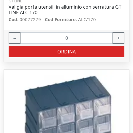
GT LINE
Valigia porta utensili in alluminio con serratura GT
LINE ALC 170
Cod:
00077279
Cod Fornitore:
ALC/170
−
+
ORDINA