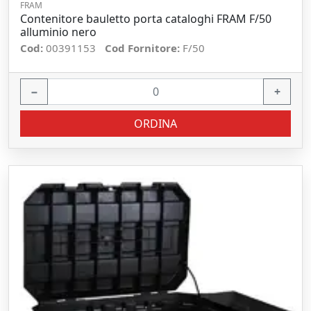
FRAM
Contenitore bauletto porta cataloghi FRAM F/50
alluminio nero
Cod:
00391153
Cod Fornitore:
F/50
−
+
ORDINA