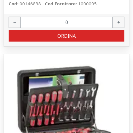
Cod:
00146838
Cod Fornitore:
1000095
−
+
ORDINA