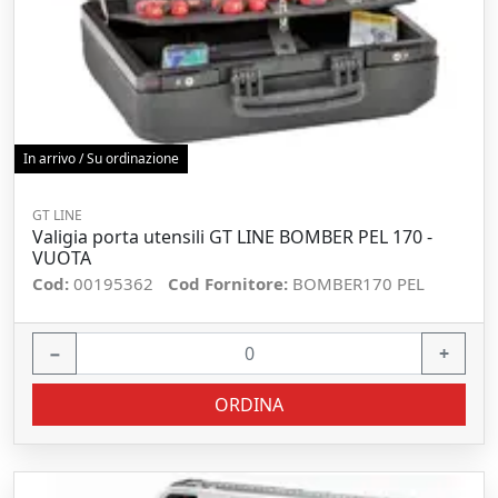
In arrivo / Su ordinazione
GT LINE
Valigia porta utensili GT LINE BOMBER PEL 170 -
VUOTA
Cod:
00195362
Cod Fornitore:
BOMBER170 PEL
−
+
ORDINA