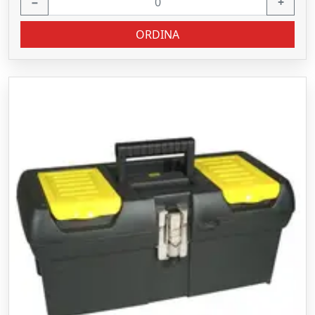
−
+
ORDINA