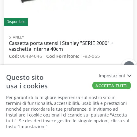
Disponibile
STANLEY
Cassetta porta utensili Stanley "SERIE 2000" +
vaschetta interna 40cm
Cod:
00484046
Cod Fornitore:
1-92-065
−
+
Questo sito
Impostazioni
usa i cookies
ACCETTA TUTTI
ORDINA
Per garantirti la migliore esperienza sul nostro sito in
termini di funzionalità, accessibilità, usabilità e prestazioni
nonché per ricordare le tue preferenze, ti invitiamo ad
Il punto vendita, gli uffici e il magazzino
installare i cookie opzionali cliccando sul pulsante "Accetta
saranno chiusi per ferie dall'8 al 25 Agosto
tutti". Se desideri invece gestire le singole opzioni, clicca sul
tasto "Impostazioni"
2026 compresi.