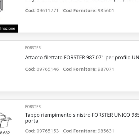
Cod:
09611771
Cod Fornitore:
985601
rdinazione
FORSTER
Attacco filettato FORSTER 987.071 per profilo U
Cod:
09765146
Cod Fornitore:
987071
FORSTER
Tappo riempimento sinistro FORSTER UNICO 985
porta
Cod:
09765153
Cod Fornitore:
985631