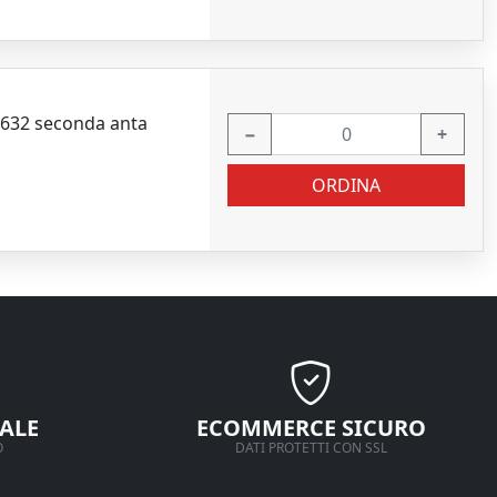
632 seconda anta
−
+
ORDINA
ALE
ECOMMERCE SICURO
O
DATI PROTETTI CON SSL