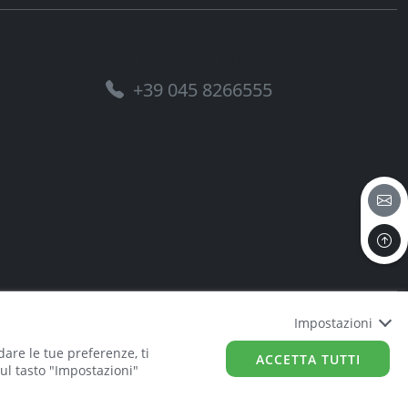
Assistenza telefonica
+39 045 8266555
Impostazioni
dare le tue preferenze, ti
ACCETTA TUTTI
sul tasto "Impostazioni"
EUROB.AGENCY