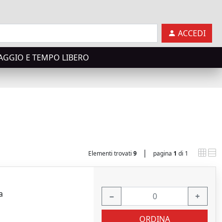
ACCEDI
AGGIO E TEMPO LIBERO
|
Elementi trovati
9
pagina
1
di 1
a
−
+
ORDINA