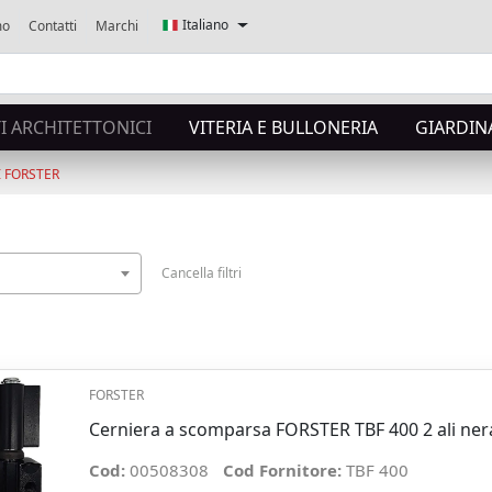
Italiano
mo
Contatti
Marchi
 ARCHITETTONICI
VITERIA E BULLONERIA
GIARDIN
I FORSTER
Cancella filtri
FORSTER
Cerniera a scomparsa FORSTER TBF 400 2 ali ner
Cod:
00508308
Cod Fornitore:
TBF 400