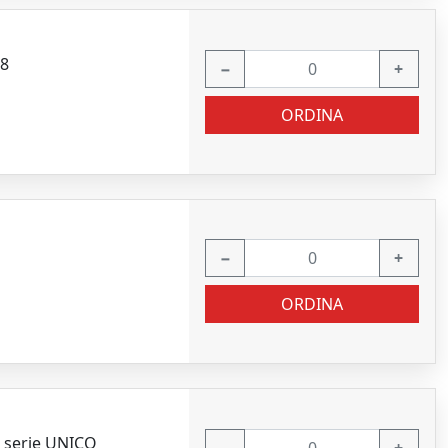
18
−
+
ORDINA
−
+
ORDINA
o serie UNICO