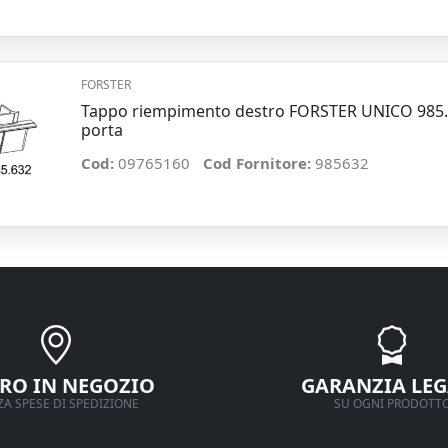
FORSTER
Tappo riempimento destro FORSTER UNICO 985.
porta
Cod:
09765160
Cod Fornitore:
985632
IRO IN NEGOZIO
GARANZIA LEG
A SPESE DI SPEDIZIONE
SU OGNI PRODOTT