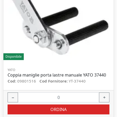
Disponibile
YATO
Coppia maniglie porta lastre manuale YATO 37440
Cod:
09801516
Cod Fornitore:
YT-37440
−
+
ORDINA