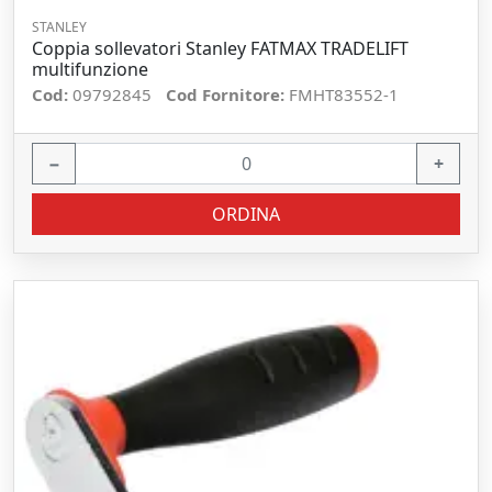
STANLEY
Coppia sollevatori Stanley FATMAX TRADELIFT
multifunzione
Cod:
09792845
Cod Fornitore:
FMHT83552-1
−
+
ORDINA