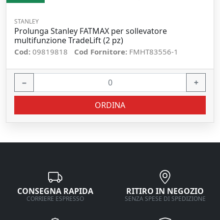
STANLEY
Prolunga Stanley FATMAX per sollevatore
multifunzione TradeLift (2 pz)
Cod:
09819818
Cod Fornitore:
FMHT83556-1
−
+
ORDINA
CONSEGNA RAPIDA
RITIRO IN NEGOZIO
CORRIERE ESPRESSO
SENZA SPESE DI SPEDIZIONE