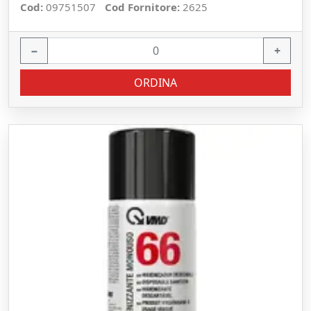
Cod:
09751507
Cod Fornitore:
2625
−
+
ORDINA