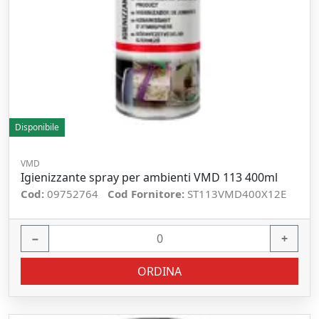
Disponibile
VMD
Igienizzante spray per ambienti VMD 113 400ml
Cod:
09752764
Cod Fornitore:
ST113VMD400X12E
−
+
ORDINA