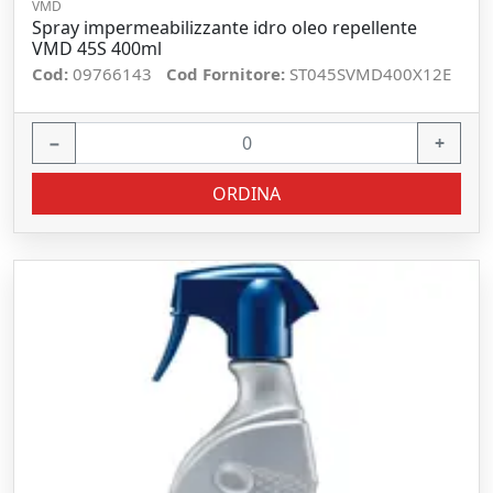
VMD
Spray impermeabilizzante idro oleo repellente
VMD 45S 400ml
Cod:
09766143
Cod Fornitore:
ST045SVMD400X12E
−
+
ORDINA