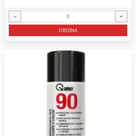
−
+
ORDINA