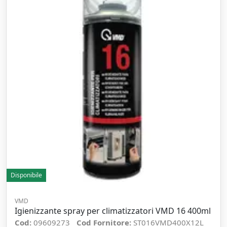
Disponibile
VMD
Igienizzante spray per climatizzatori VMD 16 400ml
Cod:
09609273
Cod Fornitore:
ST016VMD400X12L