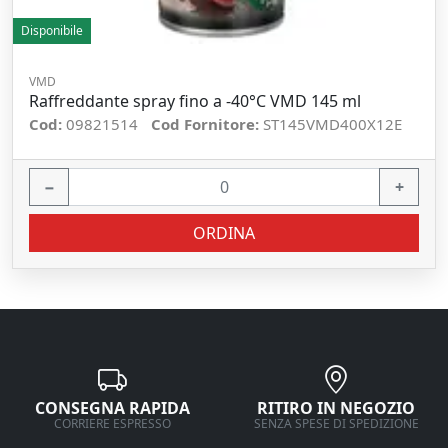
Disponibile
VMD
Raffreddante spray fino a -40°C VMD 145 ml
Cod:
09821514
Cod Fornitore:
ST145VMD400X12E
−
+
ORDINA
CONSEGNA RAPIDA
RITIRO IN NEGOZIO
CORRIERE ESPRESSO
SENZA SPESE DI SPEDIZIONE