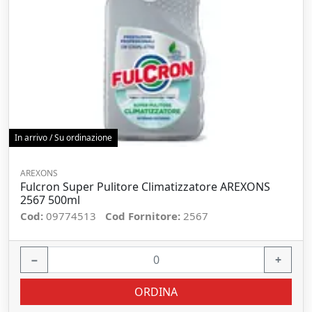
In arrivo / Su ordinazione
AREXONS
Fulcron Super Pulitore Climatizzatore AREXONS
2567 500ml
Cod:
09774513
Cod Fornitore:
2567
−
+
ORDINA