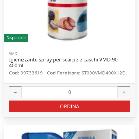
Disponibile
VMD
Igienizzante spray per scarpe e caschi VMD 90
400ml
Cod:
09733619
Cod Fornitore:
ST090VMD400X12E
−
+
ORDINA