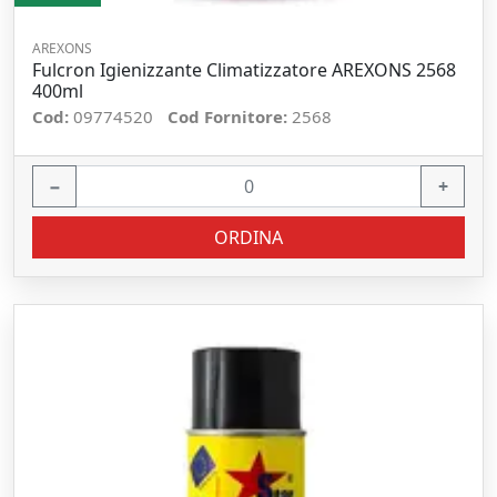
AREXONS
Fulcron Igienizzante Climatizzatore AREXONS 2568
400ml
Cod:
09774520
Cod Fornitore:
2568
−
+
ORDINA