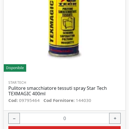
Disponibile
STAR TECH
Pulitore smacchiatore tessuti spray Star Tech
TEXMAGIC 400ml
Cod:
09795464
Cod Fornitore:
144030
−
+