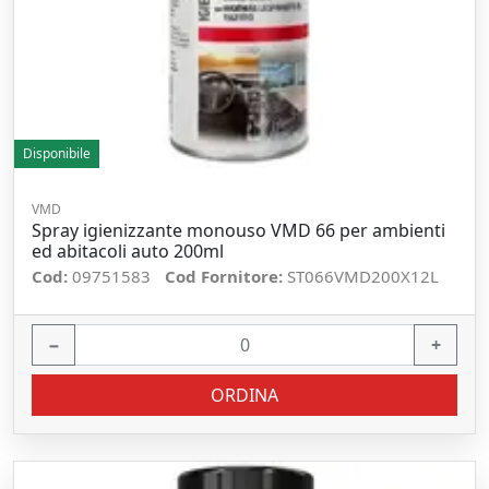
Disponibile
VMD
Spray igienizzante monouso VMD 66 per ambienti
ed abitacoli auto 200ml
Cod:
09751583
Cod Fornitore:
ST066VMD200X12L
−
+
ORDINA