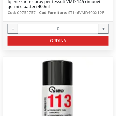
Igienizzante spray per tessuti VMD 146 rimuovi
germi e batteri 400ml
Cod:
09752757
Cod Fornitore:
ST146VMD400X12E
−
+
ORDINA