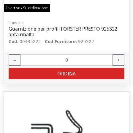
In arrivo / Su ordinazione
FORSTER
Guarnizione per profili FORSTER PRESTO 925322
anta ribalta
Cod:
00435222
Cod Fornitore:
925322
−
+
ORDINA