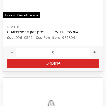
In arrivo / Su ordinazione
FORSTER
Guarnizione per profili FORSTER 985304
Cod:
09610569
Cod Fornitore:
985304
−
+
ORDINA