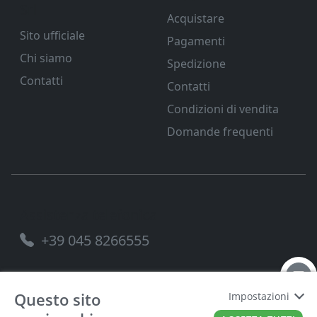
Srl
Acquistare
Sito ufficiale
Pagamenti
Chi siamo
Spedizione
Contatti
Contatti
Condizioni di vendita
Domande frequenti
Assistenza telefonica
+39 045 8266555
Questo sito
Impostazioni
FERRAMENTA VENETA SRL
P.IVA
00221490238