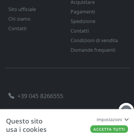
Acquistare
Sito ufficiale
Pagamenti
Chi siamo
Spedizione
Contatti
Contatti
Condizioni di vendita
Domande frequenti
Assistenza telefonica
+39 045 8266555
Questo sito
Impostazioni
usa i cookies
FERRAMENTA VENETA SRL
P.IVA
00221490238
ACCETTA TUTTI