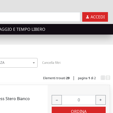
ACCEDI
AGGIO E TEMPO LIBERO
ZA
Cancella filtri
|
Elementi trovati
29
pagina
1
di 2
ess Stero Bianco
−
+
ORDINA