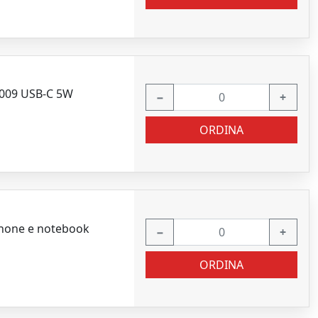
R009 USB-C 5W
−
+
ORDINA
phone e notebook
−
+
ORDINA