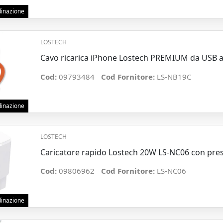
rdinazione
LOSTECH
Cavo ricarica iPhone Lostech PREMIUM da USB 
Cod:
09793484
Cod Fornitore:
LS-NB19C
rdinazione
LOSTECH
Caricatore rapido Lostech 20W LS-NC06 con pre
Cod:
09806962
Cod Fornitore:
LS-NC06
rdinazione