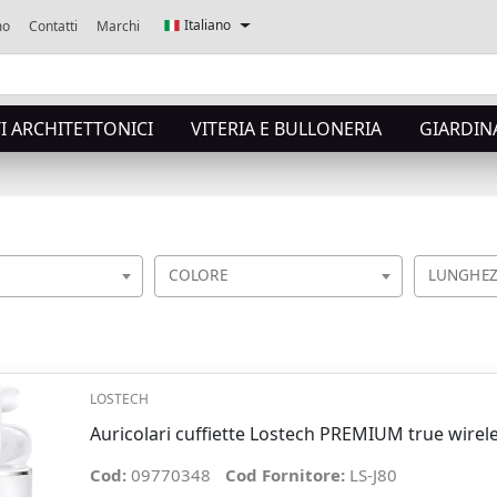
Italiano
mo
Contatti
Marchi
 ARCHITETTONICI
VITERIA E BULLONERIA
GIARDIN
COLORE
LUNGHEZ
LOSTECH
Auricolari cuffiette Lostech PREMIUM true wirel
Cod:
09770348
Cod Fornitore:
LS-J80