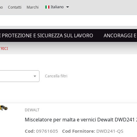
Italiano
mo
Contatti
Marchi
I PROTEZIONE E SICUREZZA SUL LAVORO
ANCORAGGI E 
RICI
Cancella filtri
DEWALT
Miscelatore per malta e vernici Dewalt DWD241 2
Cod:
09761605
Cod Fornitore:
DWD241-QS