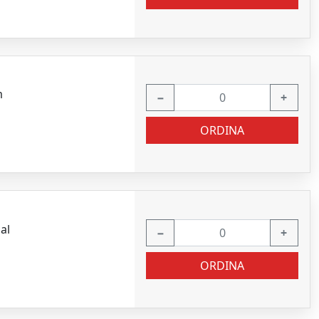
m
−
+
ORDINA
al
−
+
ORDINA