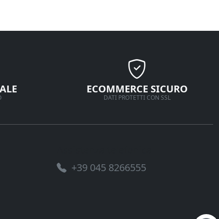
ALE
ECOMMERCE SICURO
O
DATI PROTETTI CON SSL
Assistenza telefonica
+39 045 8266555