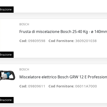
rdinazione
BOSCH
Frusta di miscelazione Bosch 25-40 Kg - ø 140m
Cod:
09809598
Cod Fornitore:
3609201038
rdinazione
BOSCH
Miscelatore elettrico Bosch GRW 12 E Profession
Cod:
09809611
Cod Fornitore:
06011A7000
rdinazione