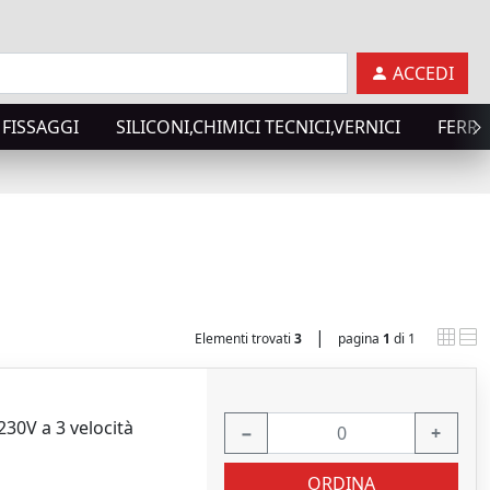
ACCEDI
FISSAGGI
SILICONI,CHIMICI TECNICI,VERNICI
FERRA
|
Elementi trovati
3
pagina
1
di 1
30V a 3 velocità
−
+
ORDINA