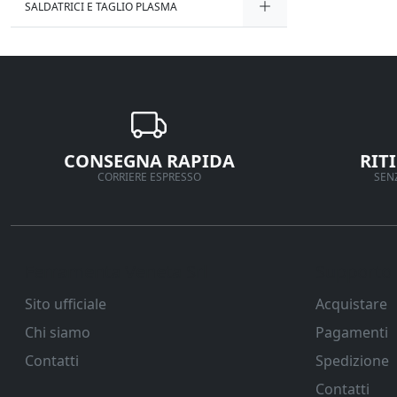
SALDATRICI E TAGLIO PLASMA
CONSEGNA RAPIDA
RIT
CORRIERE ESPRESSO
SENZ
Ferramenta Veneta Srl
Supporto
Sito ufficiale
Acquistare
Chi siamo
Pagamenti
Contatti
Spedizione
Contatti