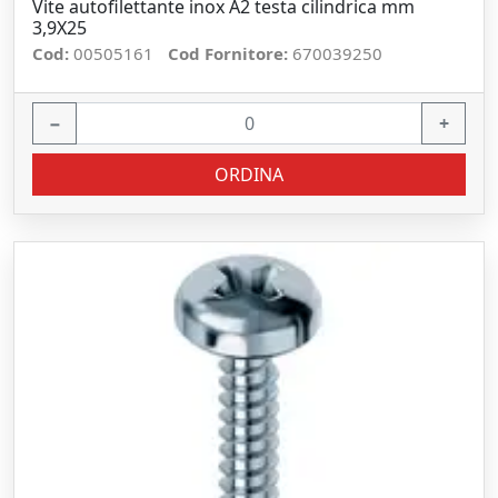
Vite autofilettante inox A2 testa cilindrica mm
3,9X25
Cod:
00505161
Cod Fornitore:
670039250
−
+
ORDINA