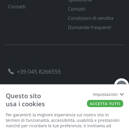
Contatti
Contatti
Condizioni di vendita
Domande frequenti
Assistenza telefonica
+39 045 8266555
Questo sito
Impostazioni
usa i cookies
FERRAMENTA VENETA SRL
P.IVA
00221490238
ACCETTA TUTTI
Per garantirti la migliore esperienza sul nostro sito in
termini di funzionalità, accessibilità, usabilità e prestazioni
nonché per ricordare le tue preferenze, ti invitiamo ad