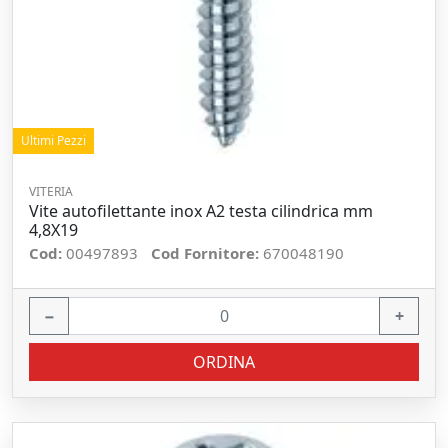
Ultimi Pezzi
VITERIA
Vite autofilettante inox A2 testa cilindrica mm
4,8X19
Cod:
00497893
Cod Fornitore:
670048190
−
+
ORDINA