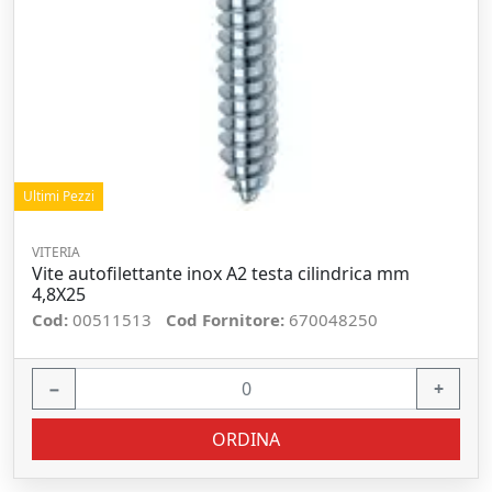
Ultimi Pezzi
VITERIA
Vite autofilettante inox A2 testa cilindrica mm
4,8X25
Cod:
00511513
Cod Fornitore:
670048250
−
+
ORDINA