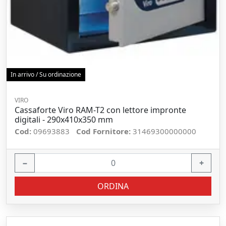
In arrivo / Su ordinazione
VIRO
Cassaforte Viro RAM-T2 con lettore impronte
digitali - 290x410x350 mm
Cod:
09693883
Cod Fornitore:
31469300000000
−
+
ORDINA