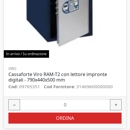
In arrivo / Su ordinazione
VIRO
Cassaforte Viro RAM-T2 con lettore impronte
digitali - 790x440x500 mm
Cod:
09765351
Cod Fornitore:
31469600000000
−
+
ORDINA