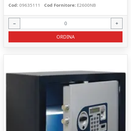
Cod:
09635111
Cod Fornitore:
E2600NB
−
+
ORDINA