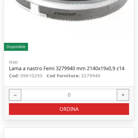
Disponibile
FEMI
Lama a nastro Femi 3279940 mm 2140x19x0,9 z14
Cod:
09610293
Cod Fornitore:
3279940
−
+
ORDINA