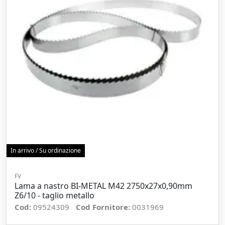
In arrivo / Su ordinazione
FV
Lama a nastro BI-METAL M42 2750x27x0,90mm
Z6/10 - taglio metallo
Cod:
09524309
Cod Fornitore:
0031969