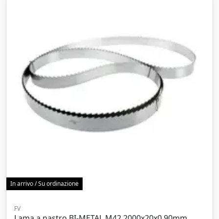
In arrivo / Su ordinazione
FV
Lama a nastro BI-METAL M42 2000x20x0,90mm