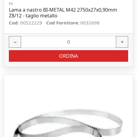
FV
Lama a nastro BI-METAL M42 2750x27x0,90mm
Z8/12 - taglio metallo
Cod:
00522229
Cod Fornitore:
0032698
−
+
ORDINA