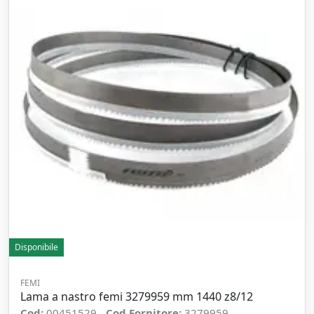
Disponibile
FEMI
Lama a nastro femi 3279959 mm 1440 z8/12
Cod:
00451529
Cod Fornitore:
3279959