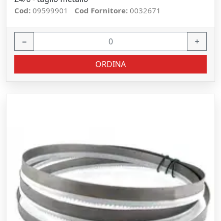
Cod:
09599901
Cod Fornitore:
0032671
−
+
ORDINA