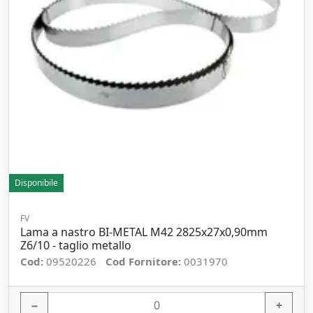
Disponibile
FV
Lama a nastro BI-METAL M42 2825x27x0,90mm
Z6/10 - taglio metallo
Cod:
09520226
Cod Fornitore:
0031970
−
+