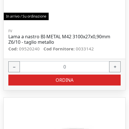
In arrivo / Su ordinazione
FV
Lama a nastro BI-METAL M42 3100x27x0,90mm
Z6/10 - taglio metallo
Cod:
09520240
Cod Fornitore:
0033142
−
+
ORDINA