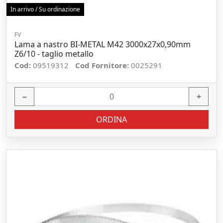
In arrivo / Su ordinazione
FV
Lama a nastro BI-METAL M42 3000x27x0,90mm
Z6/10 - taglio metallo
Cod:
09519312
Cod Fornitore:
0025291
−
+
ORDINA