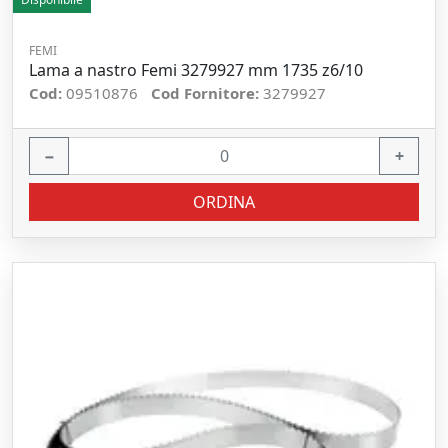
FEMI
Lama a nastro Femi 3279927 mm 1735 z6/10
Cod:
09510876
Cod Fornitore:
3279927
−
+
ORDINA