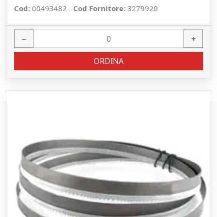
Cod:
00493482
Cod Fornitore:
3279920
−
+
ORDINA