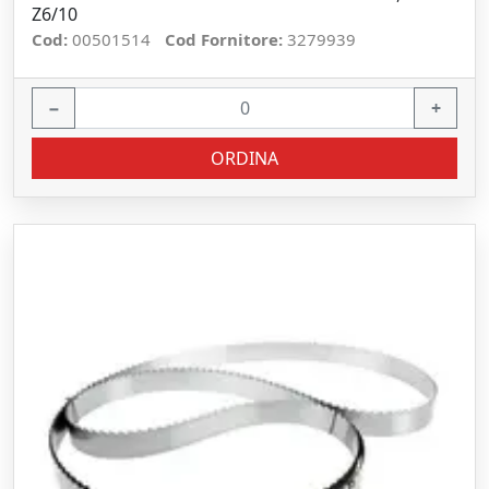
Z6/10
Cod:
00501514
Cod Fornitore:
3279939
−
+
ORDINA