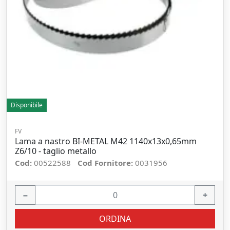
Disponibile
FV
Lama a nastro BI-METAL M42 1140x13x0,65mm
Z6/10 - taglio metallo
Cod:
00522588
Cod Fornitore:
0031956
−
+
ORDINA