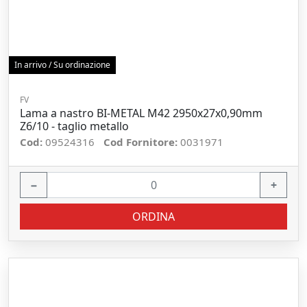
In arrivo / Su ordinazione
FV
Lama a nastro BI-METAL M42 2950x27x0,90mm
Z6/10 - taglio metallo
Cod:
09524316
Cod Fornitore:
0031971
−
+
ORDINA