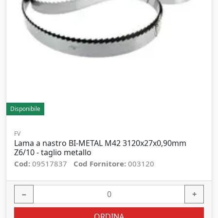
Disponibile
FV
Lama a nastro BI-METAL M42 3120x27x0,90mm
Z6/10 - taglio metallo
Cod:
09517837
Cod Fornitore:
003120
−
+
ORDINA