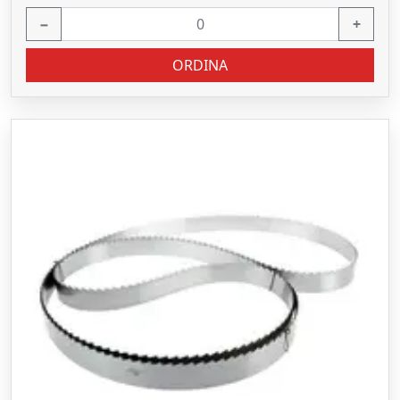
−
+
ORDINA