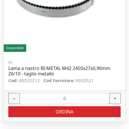
Disponibile
FV
Lama a nastro BI-METAL M42 2450x27x0,90mm
Z6/10 - taglio metallo
Cod:
00522212
Cod Fornitore:
0032521
−
+
ORDINA