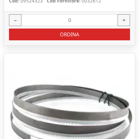
Cod:
09524323
Cod Fornitore:
0032612
−
+
ORDINA