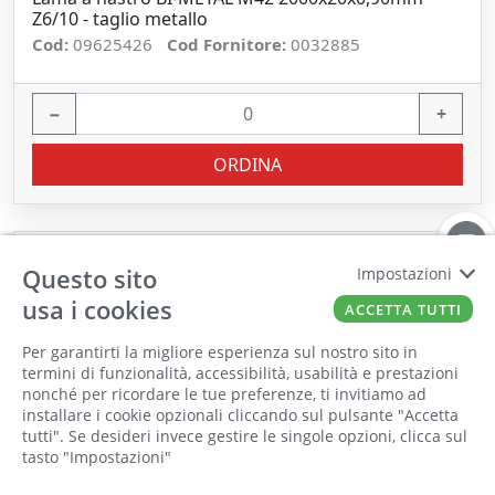
Z6/10 - taglio metallo
Cod:
09625426
Cod Fornitore:
0032885
−
+
ORDINA
Questo sito
Impostazioni
usa i cookies
ACCETTA TUTTI
Per garantirti la migliore esperienza sul nostro sito in
termini di funzionalità, accessibilità, usabilità e prestazioni
nonché per ricordare le tue preferenze, ti invitiamo ad
Il punto vendita, gli uffici e il magazzino
installare i cookie opzionali cliccando sul pulsante "Accetta
saranno chiusi per ferie dall'8 al 25 Agosto
tutti". Se desideri invece gestire le singole opzioni, clicca sul
tasto "Impostazioni"
2026 compresi.