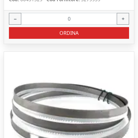
−
+
ORDINA