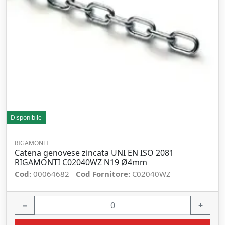
Disponibile
RIGAMONTI
Catena genovese zincata UNI EN ISO 2081
RIGAMONTI C02040WZ N19 Ø4mm
Cod:
00064682
Cod Fornitore:
C02040WZ
−
+