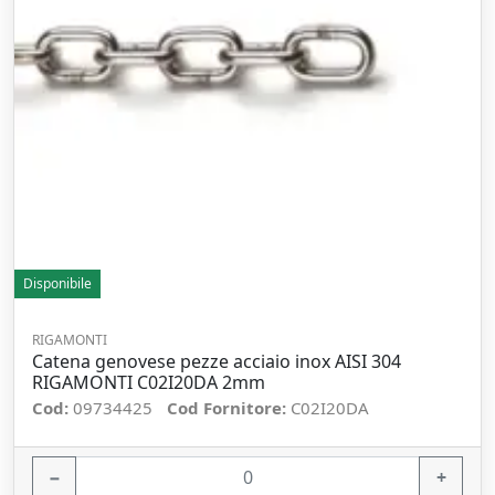
Disponibile
RIGAMONTI
Catena genovese pezze acciaio inox AISI 304
RIGAMONTI C02I20DA 2mm
Cod:
09734425
Cod Fornitore:
C02I20DA
−
+