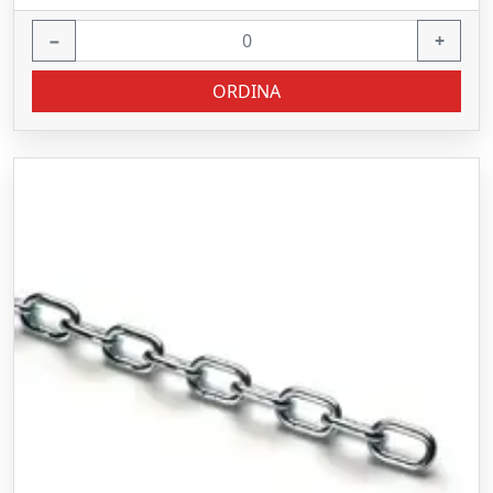
−
+
ORDINA