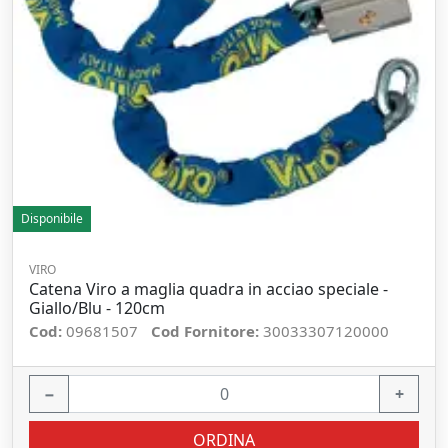
Disponibile
VIRO
Catena Viro a maglia quadra in acciao speciale -
Giallo/Blu - 120cm
Cod:
09681507
Cod Fornitore:
30033307120000
−
+
ORDINA