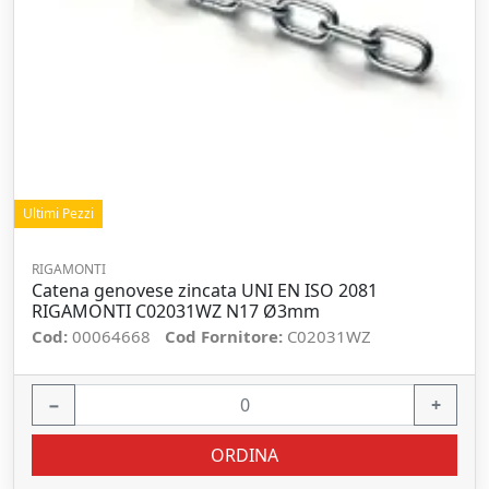
Ultimi Pezzi
RIGAMONTI
Catena genovese zincata UNI EN ISO 2081
RIGAMONTI C02031WZ N17 Ø3mm
Cod:
00064668
Cod Fornitore:
C02031WZ
−
+
ORDINA