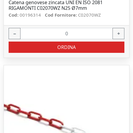
Catena genovese zincata UNI EN ISO 2081
RIGAMONTI C02070WZ N25 Ø7mm
Cod:
00196314
Cod Fornitore:
C02070WZ
−
+
ORDINA