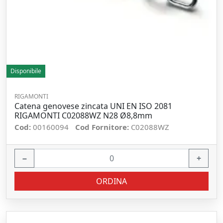
Disponibile
RIGAMONTI
Catena genovese zincata UNI EN ISO 2081
RIGAMONTI C02088WZ N28 Ø8,8mm
Cod:
00160094
Cod Fornitore:
C02088WZ
−
+
ORDINA