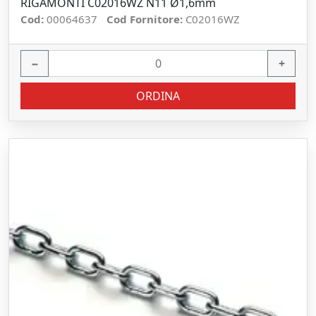
RIGAMONTI C02016WZ N11 Ø1,6mm
Cod:
00064637
Cod Fornitore:
C02016WZ
−
+
ORDINA