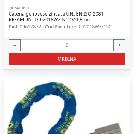
RIGAMONTI
Catena genovese zincata UNI EN ISO 2081
RIGAMONTI C02018WZ N12 Ø1,8mm
Cod:
09617872
Cod Fornitore:
C02018WZ/150
−
+
ORDINA