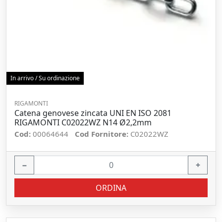
In arrivo / Su ordinazione
RIGAMONTI
Catena genovese zincata UNI EN ISO 2081
RIGAMONTI C02022WZ N14 Ø2,2mm
Cod:
00064644
Cod Fornitore:
C02022WZ
−
+
ORDINA