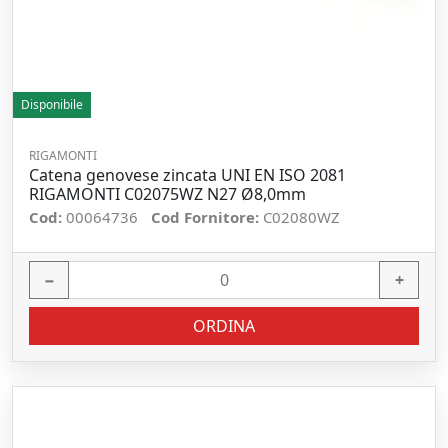
Disponibile
RIGAMONTI
Catena genovese zincata UNI EN ISO 2081
RIGAMONTI C02075WZ N27 Ø8,0mm
Cod:
00064736
Cod Fornitore:
C02080WZ
−
+
ORDINA