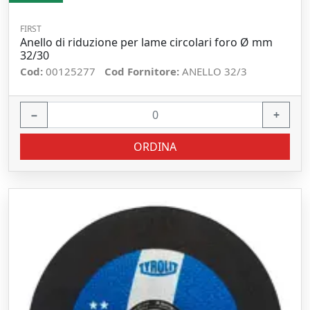
FIRST
Anello di riduzione per lame circolari foro Ø mm
32/30
Cod:
00125277
Cod Fornitore:
ANELLO 32/3
−
+
ORDINA