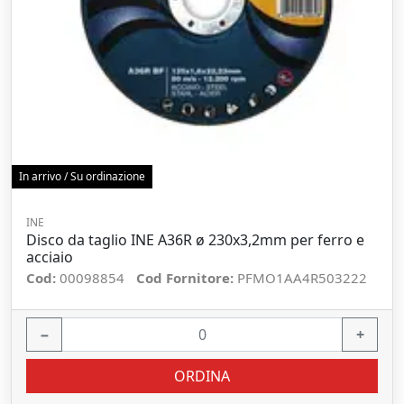
In arrivo / Su ordinazione
INE
Disco da taglio INE A36R ø 230x3,2mm per ferro e
acciaio
Cod:
00098854
Cod Fornitore:
PFMO1AA4R503222
−
+
ORDINA