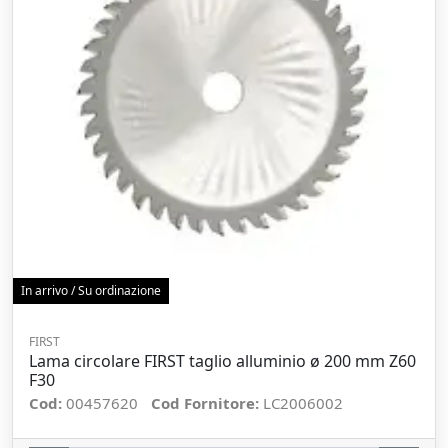
In arrivo / Su ordinazione
FIRST
Lama circolare FIRST taglio alluminio ø 200 mm Z60
F30
Cod:
00457620
Cod Fornitore:
LC2006002