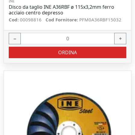
INE
Disco da taglio INE A36RBF ø 115x3,2mm ferro
acciaio centro depresso
Cod:
00098816
Cod Fornitore:
PFM0A36RBF15032
−
+
ORDINA