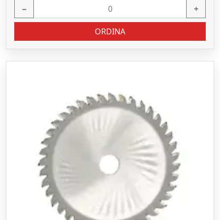
−
+
ORDINA