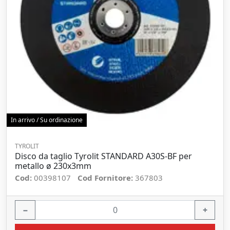
In arrivo / Su ordinazione
TYROLIT
Disco da taglio Tyrolit STANDARD A30S-BF per
metallo ø 230x3mm
Cod:
00398107
Cod Fornitore:
367803
−
+