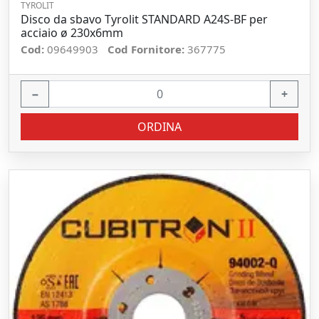
TYROLIT
Disco da sbavo Tyrolit STANDARD A24S-BF per
acciaio ø 230x6mm
Cod:
09649903
Cod Fornitore:
367775
−
+
ORDINA