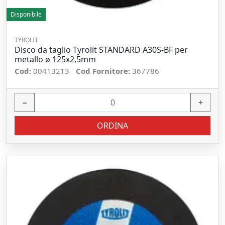
Disponibile
TYROLIT
Disco da taglio Tyrolit STANDARD A30S-BF per
metallo ø 125x2,5mm
Cod:
00413213
Cod Fornitore:
367786
−
+
ORDINA