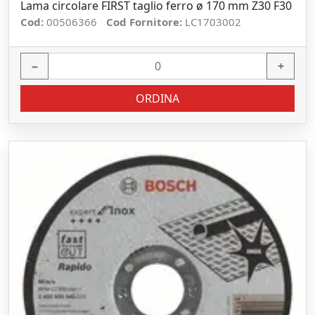
Lama circolare FIRST taglio ferro ø 170 mm Z30 F30
Cod:
00506366
Cod Fornitore:
LC1703002
−
+
ORDINA