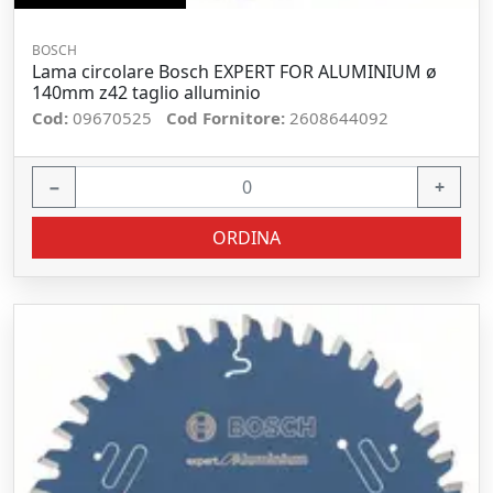
BOSCH
Lama circolare Bosch EXPERT FOR ALUMINIUM ø
140mm z42 taglio alluminio
Cod:
09670525
Cod Fornitore:
2608644092
−
+
ORDINA