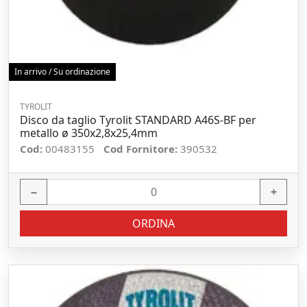
In arrivo / Su ordinazione
TYROLIT
Disco da taglio Tyrolit STANDARD A46S-BF per
metallo ø 350x2,8x25,4mm
Cod:
00483155
Cod Fornitore:
390532
−
+
ORDINA