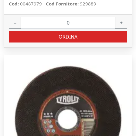
Cod:
00487979
Cod Fornitore:
929889
−
+
ORDINA