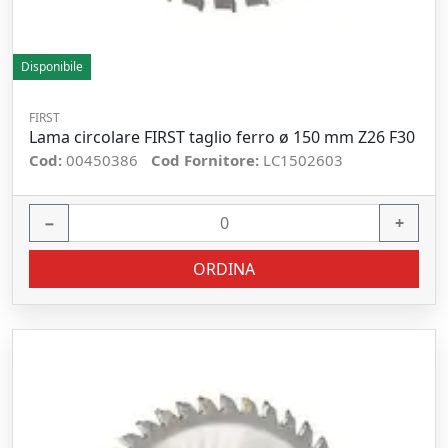
Disponibile
FIRST
Lama circolare FIRST taglio ferro ø 150 mm Z26 F30
Cod:
00450386
Cod Fornitore:
LC1502603
−
+
ORDINA