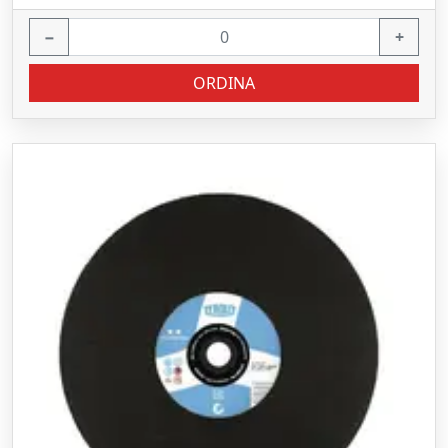
−
+
ORDINA