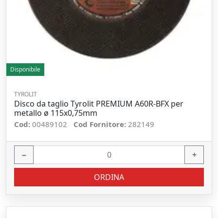
Disponibile
TYROLIT
Disco da taglio Tyrolit PREMIUM A60R-BFX per
metallo ø 115x0,75mm
Cod:
00489102
Cod Fornitore:
282149
−
+
ORDINA