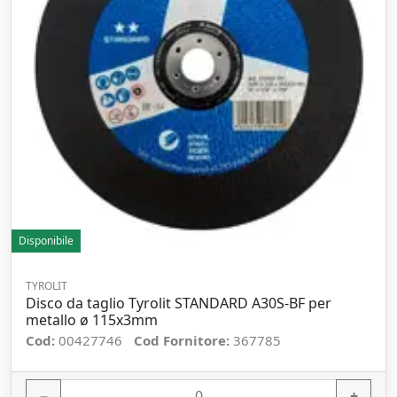
Disponibile
TYROLIT
Disco da taglio Tyrolit STANDARD A30S-BF per
metallo ø 115x3mm
Cod:
00427746
Cod Fornitore:
367785
−
+