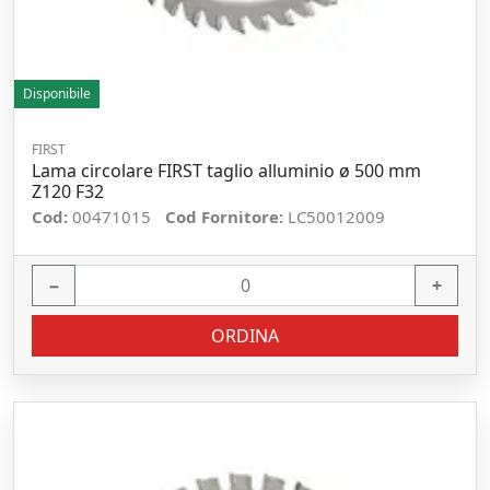
Disponibile
FIRST
Lama circolare FIRST taglio alluminio ø 500 mm
Z120 F32
Cod:
00471015
Cod Fornitore:
LC50012009
−
+
ORDINA