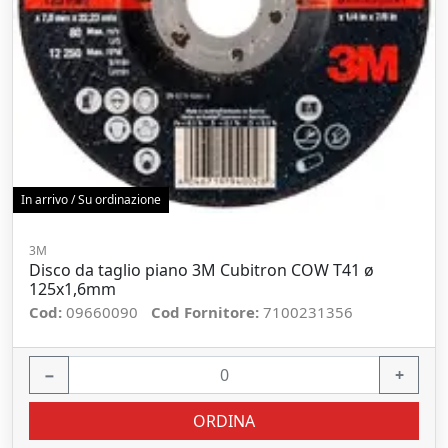
In arrivo / Su ordinazione
3M
Disco da taglio piano 3M Cubitron COW T41 ø
125x1,6mm
Cod:
09660090
Cod Fornitore:
7100231356
−
+
ORDINA