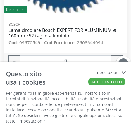
Disponibile
BOSCH
Lama circolare Bosch EXPERT FOR ALUMINIUM ø
160mm z52 taglio alluminio
Cod:
09670549
Cod Fornitore:
2608644094
−
+
Questo sito
Impostazioni
ORDINA
usa i cookies
ACCETTA TUTTI
Per garantirti la migliore esperienza sul nostro sito in
termini di funzionalità, accessibilità, usabilità e prestazioni
nonché per ricordare le tue preferenze, ti invitiamo ad
Il punto vendita, gli uffici e il magazzino
installare i cookie opzionali cliccando sul pulsante "Accetta
saranno chiusi per ferie dall'8 al 25 Agosto
tutti". Se desideri invece gestire le singole opzioni, clicca sul
tasto "Impostazioni"
2026 compresi.