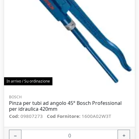
In arrivo / Su ordinazione
BOSCH
Pinza per tubi ad angolo 45° Bosch Professional
per idraulica 420mm
Cod:
09807273
Cod Fornitore:
1600A02W3T
−
+