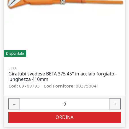
Disponibile
BETA
Giratubi svedese BETA 375 45° in acciaio forgiato -
lunghezza 410mm
Cod:
09769793
Cod Fornitore:
003750041
−
+
ORDINA