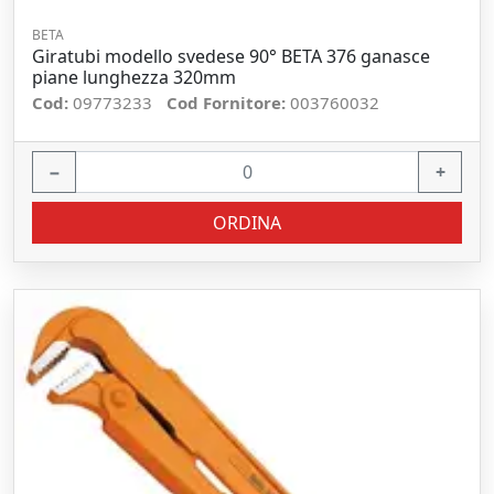
BETA
Giratubi modello svedese 90° BETA 376 ganasce
piane lunghezza 320mm
Cod:
09773233
Cod Fornitore:
003760032
−
+
ORDINA