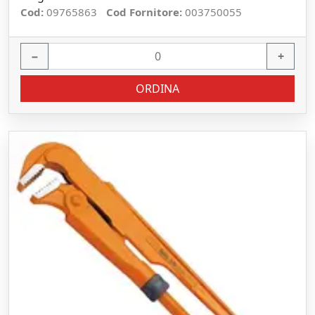
Cod:
09765863
Cod Fornitore:
003750055
−
+
ORDINA