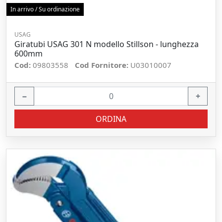
In arrivo / Su ordinazione
USAG
Giratubi USAG 301 N modello Stillson - lunghezza
600mm
Cod:
09803558
Cod Fornitore:
U03010007
−
+
ORDINA