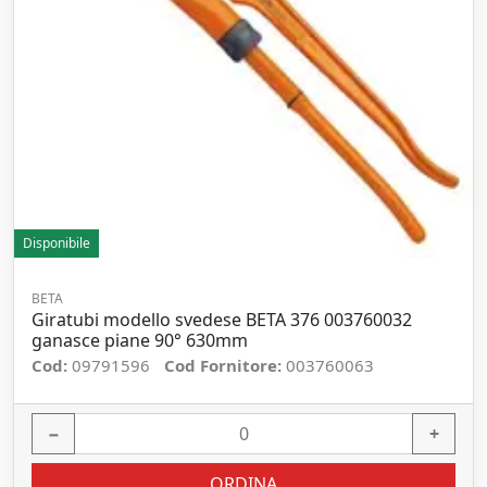
Disponibile
BETA
Giratubi modello svedese BETA 376 003760032
ganasce piane 90° 630mm
Cod:
09791596
Cod Fornitore:
003760063
−
+
ORDINA