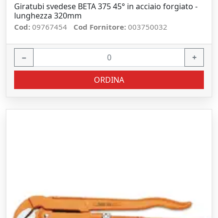
Giratubi svedese BETA 375 45° in acciaio forgiato -
lunghezza 320mm
Cod:
09767454
Cod Fornitore:
003750032
−
+
ORDINA