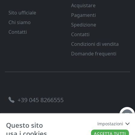
Srl
Acquistare
Sito ufficiale
Pagamenti
Chi siamo
Spedizione
Contatti
Contatti
Condizioni di vendita
Domande frequenti
Assistenza telefonica
+39 045 8266555
Questo sito
Impostazioni
usa i cookies
FERRAMENTA VENETA SRL
P.IVA
00221490238
ACCETTA TUTTI