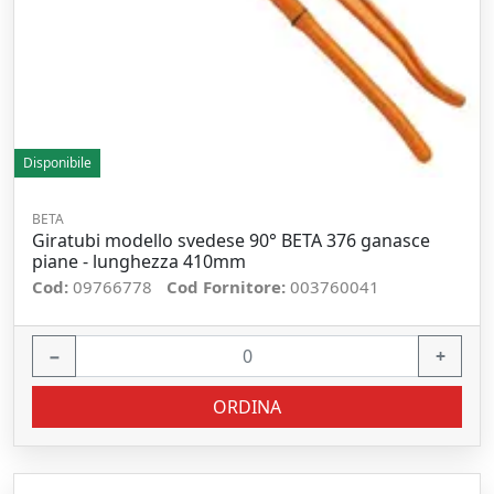
Disponibile
BETA
Giratubi modello svedese 90° BETA 376 ganasce
piane - lunghezza 410mm
Cod:
09766778
Cod Fornitore:
003760041
−
+
ORDINA