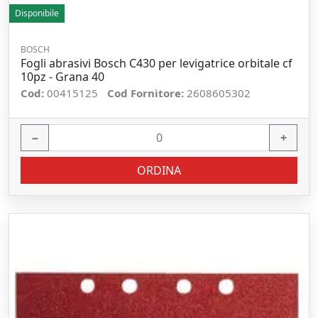
Disponibile
BOSCH
Fogli abrasivi Bosch C430 per levigatrice orbitale cf
10pz - Grana 40
Cod:
00415125
Cod Fornitore:
2608605302
−
+
ORDINA