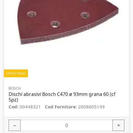
Ultimi Pezzi
BOSCH
Dischi abrasivi Bosch C470 ø 93mm grana 60 (cf
5pz)
Cod:
00448321
Cod Fornitore:
2608605149
−
+