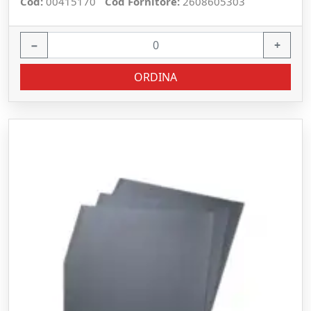
Cod:
00415170
Cod Fornitore:
2608605303
−
+
ORDINA