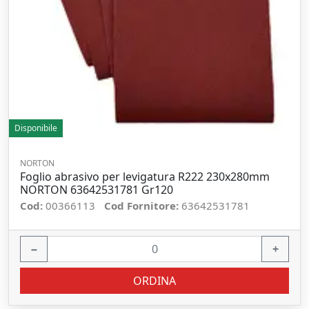
Disponibile
NORTON
Foglio abrasivo per levigatura R222 230x280mm
NORTON 63642531781 Gr120
Cod:
00366113
Cod Fornitore:
63642531781
−
+
ORDINA