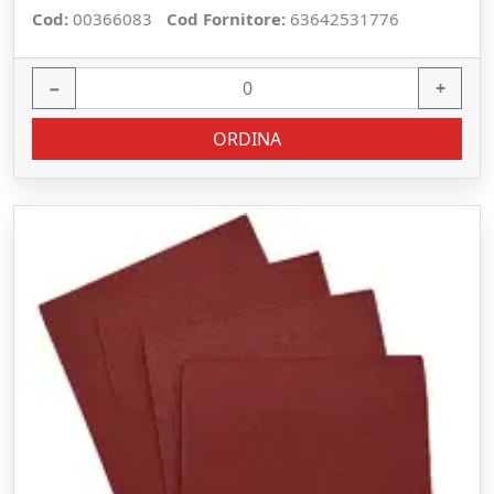
Cod:
00366083
Cod Fornitore:
63642531776
−
+
ORDINA