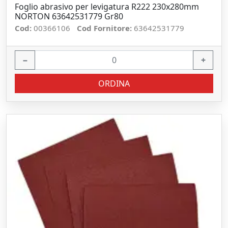
Foglio abrasivo per levigatura R222 230x280mm
NORTON 63642531779 Gr80
Cod:
00366106
Cod Fornitore:
63642531779
−
+
ORDINA