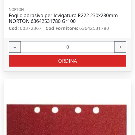
NORTON
Foglio abrasivo per levigatura R222 230x280mm
NORTON 63642531780 Gr100
Cod:
00372367
Cod Fornitore:
63642531780
−
+
ORDINA