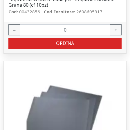
Grana 80 (cf 10pz)
Cod:
00432856
Cod Fornitore:
2608605317
−
+
ORDINA