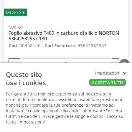
Disponibile
NORTON
Foglio abrasivo T489 in carburo di silicio NORTON
63642532957 180
Cod:
00458146
Cod Fornitore:
63642532957
−
+
Questo sito
Impostazioni
ORDINA
usa i cookies
ACCETTA TUTTI
Per garantirti la migliore esperienza sul nostro sito in
termini di funzionalità, accessibilità, usabilità e prestazioni
nonché per ricordare le tue preferenze, ti invitiamo ad
Il punto vendita, gli uffici e il magazzino
installare i cookie opzionali cliccando sul pulsante "Accetta
saranno chiusi per ferie dall'8 al 25 Agosto
tutti". Se desideri invece gestire le singole opzioni, clicca sul
tasto "Impostazioni"
2026 compresi.