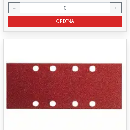
−
+
ORDINA