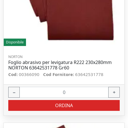
Disponibile
NORTON
Foglio abrasivo per levigatura R222 230x280mm
NORTON 63642531778 Gr60
Cod:
00366090
Cod Fornitore:
63642531778
−
+
ORDINA