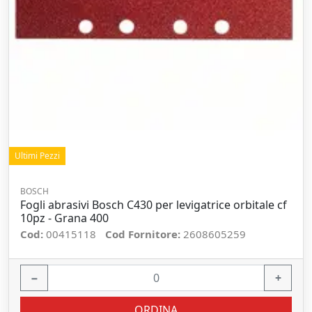
Ultimi Pezzi
BOSCH
Fogli abrasivi Bosch C430 per levigatrice orbitale cf
10pz - Grana 400
Cod:
00415118
Cod Fornitore:
2608605259
−
+
ORDINA