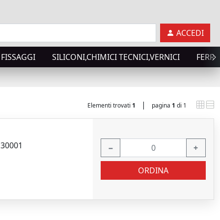
ACCEDI
FISSAGGI
SILICONI,CHIMICI TECNICI,VERNICI
FERRA
|
Elementi trovati
1
pagina
1
di 1
130001
−
+
ORDINA