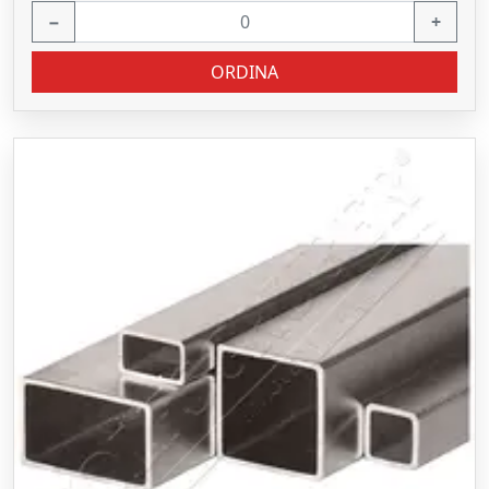
−
+
ORDINA