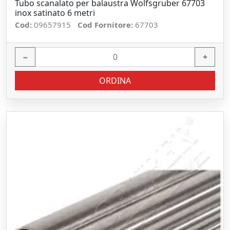
Tubo scanalato per balaustra Wolfsgruber 67703
inox satinato 6 metri
Cod:
09657915
Cod Fornitore:
67703
−
+
ORDINA