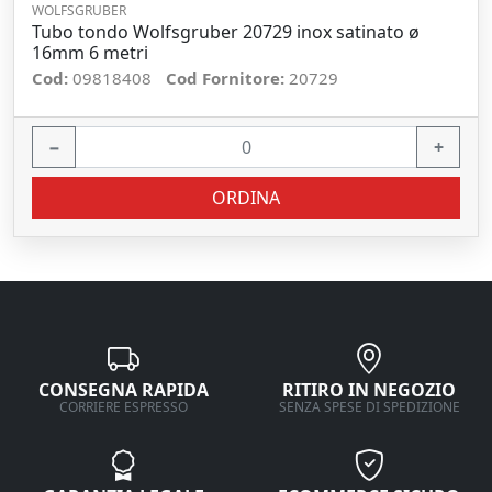
WOLFSGRUBER
Tubo tondo Wolfsgruber 20729 inox satinato ø
16mm 6 metri
Cod:
09818408
Cod Fornitore:
20729
−
+
ORDINA
CONSEGNA RAPIDA
RITIRO IN NEGOZIO
CORRIERE ESPRESSO
SENZA SPESE DI SPEDIZIONE