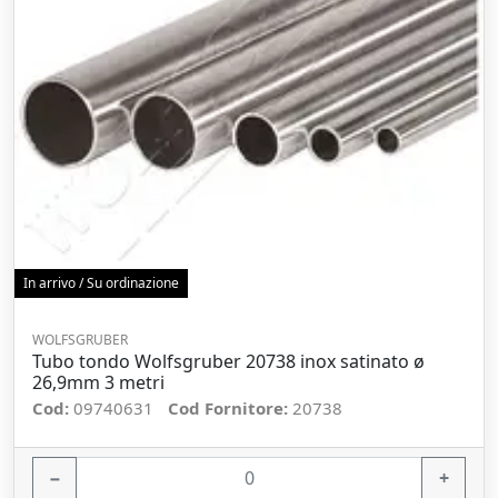
In arrivo / Su ordinazione
WOLFSGRUBER
Tubo tondo Wolfsgruber 20738 inox satinato ø
26,9mm 3 metri
Cod:
09740631
Cod Fornitore:
20738
−
+