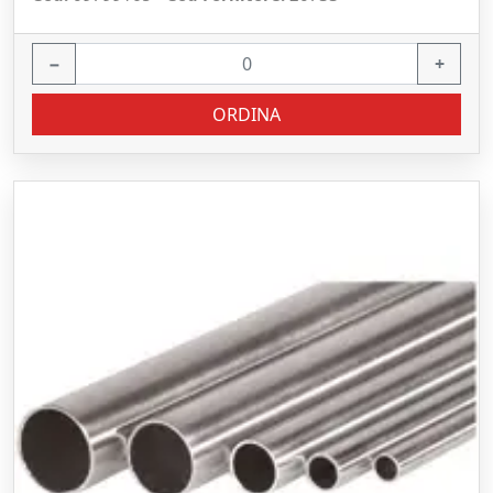
−
+
ORDINA