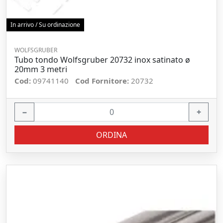
In arrivo / Su ordinazione
WOLFSGRUBER
Tubo tondo Wolfsgruber 20732 inox satinato ø
20mm 3 metri
Cod:
09741140
Cod Fornitore:
20732
−
+
ORDINA