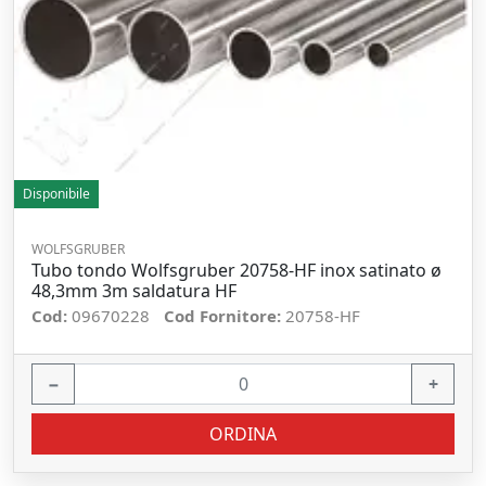
Disponibile
WOLFSGRUBER
Tubo tondo Wolfsgruber 20758-HF inox satinato ø
48,3mm 3m saldatura HF
Cod:
09670228
Cod Fornitore:
20758-HF
−
+
ORDINA