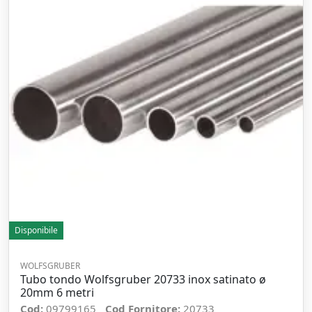
Disponibile
WOLFSGRUBER
Tubo tondo Wolfsgruber 20733 inox satinato ø
20mm 6 metri
Cod:
09799165
Cod Fornitore:
20733