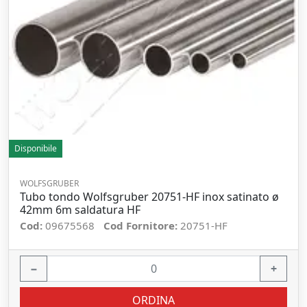
Disponibile
WOLFSGRUBER
Tubo tondo Wolfsgruber 20751-HF inox satinato ø
42mm 6m saldatura HF
Cod:
09675568
Cod Fornitore:
20751-HF
−
+
ORDINA