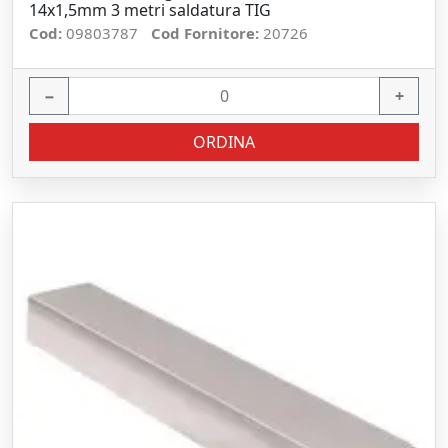
14x1,5mm 3 metri saldatura TIG
Cod:
09803787
Cod Fornitore:
20726
−
+
ORDINA