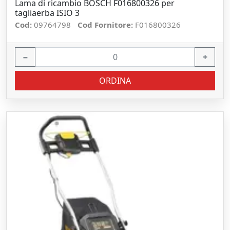
Lama di ricambio BOSCH F016800326 per
tagliaerba ISIO 3
Cod:
09764798
Cod Fornitore:
F016800326
−
+
ORDINA