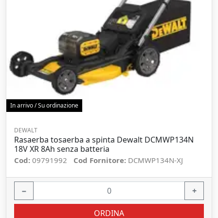
In arrivo / Su ordinazione
DEWALT
Rasaerba tosaerba a spinta Dewalt DCMWP134N
18V XR 8Ah senza batteria
Cod:
09791992
Cod Fornitore:
DCMWP134N-XJ
−
+
ORDINA