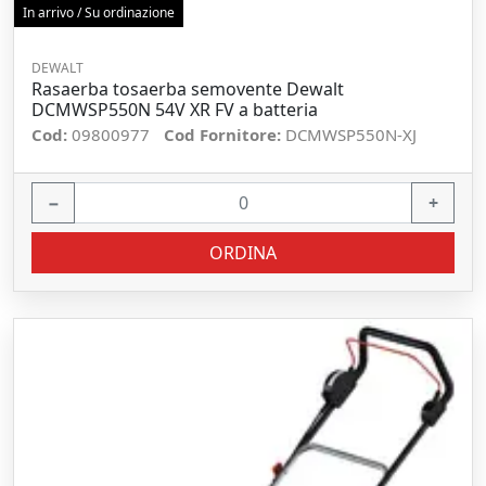
In arrivo / Su ordinazione
DEWALT
Rasaerba tosaerba semovente Dewalt
DCMWSP550N 54V XR FV a batteria
Cod:
09800977
Cod Fornitore:
DCMWSP550N-XJ
−
+
ORDINA