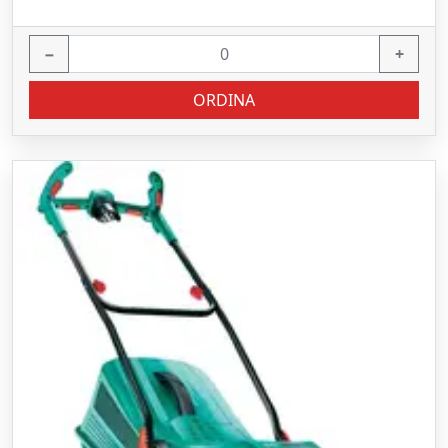
−
+
ORDINA