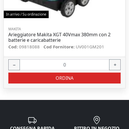
In arrivo / Su ordinazione
MAKITA
Arieggiatore Makita XGT 40Vmax 380mm con 2
batterie e caricabatterie
Cod:
09818088
Cod Fornitore:
UV001GM201
−
+
ORDINA
CONSEGNA RAPIDA
RITIRO IN NEGOZIO