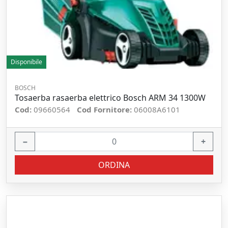
Disponibile
BOSCH
Tosaerba rasaerba elettrico Bosch ARM 34 1300W
Cod:
09660564
Cod Fornitore:
06008A6101
−
+
ORDINA