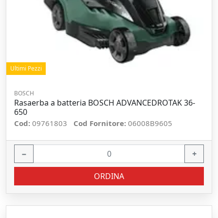
Ultimi Pezzi
BOSCH
Rasaerba a batteria BOSCH ADVANCEDROTAK 36-
650
Cod:
09761803
Cod Fornitore:
06008B9605
−
+
ORDINA