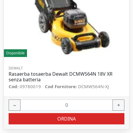
Disponibile
DEWALT
Rasaerba tosaerba Dewalt DCMW564N 18V XR
senza batteria
Cod:
09780019
Cod Fornitore:
DCMW564N-XJ
−
+
ORDINA