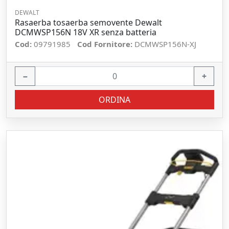
DEWALT
Rasaerba tosaerba semovente Dewalt
DCMWSP156N 18V XR senza batteria
Cod:
09791985
Cod Fornitore:
DCMWSP156N-XJ
−
+
ORDINA