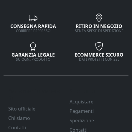
CONSEGNA RAPIDA
RITIRO IN NEGOZIO
CORRIERE ESPRESSO
SENZA SPESE DI SPEDIZIONE
GARANZIA LEGALE
ECOMMERCE SICURO
SU OGNI PRODOTTO
DATI PROTETTI CON SSL
Ferramenta Veneta
Supporto
Srl
Acquistare
Sito ufficiale
Pagamenti
Chi siamo
Spedizione
Contatti
Contatti