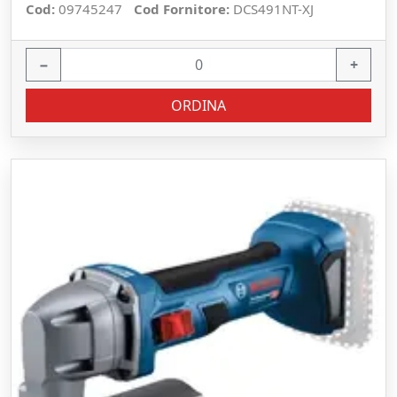
Cod:
09745247
Cod Fornitore:
DCS491NT-XJ
−
+
ORDINA