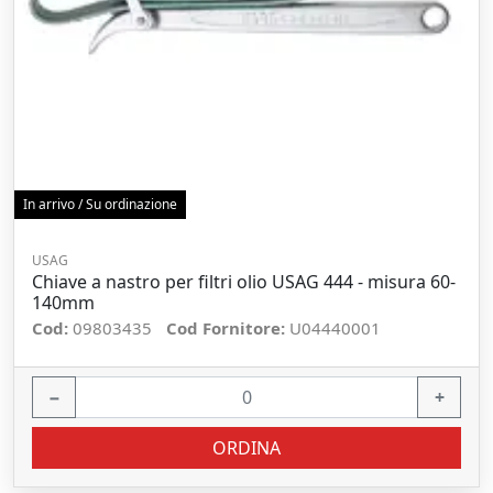
In arrivo / Su ordinazione
USAG
Chiave a nastro per filtri olio USAG 444 - misura 60-
140mm
Cod:
09803435
Cod Fornitore:
U04440001
−
+
ORDINA