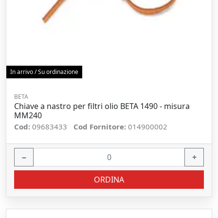
In arrivo / Su ordinazione
BETA
Chiave a nastro per filtri olio BETA 1490 - misura
MM240
Cod:
09683433
Cod Fornitore:
014900002
−
+
ORDINA