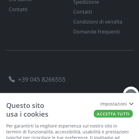
Spedizione
Contatti
Contatti
Condizioni di vendita
Domande frequenti
Assistenza telefonica
+39 045 8266555
Questo sito
Impostazioni
usa i cookies
FERRAMENTA VENETA SRL
P.IVA
00221490238
ACCETTA TUTTI
Per garantirti la migliore esperienza sul nostro sito in
termini di funzionalità, accessibilità, usabilità e prestazioni
nonché per ricordare le tue preferenze, ti invitiamo ad