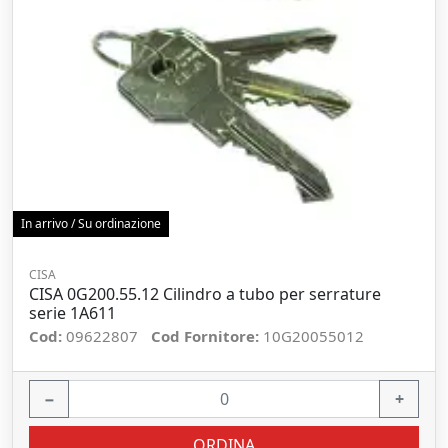
In arrivo / Su ordinazione
CISA
CISA 0G200.55.12 Cilindro a tubo per serrature
serie 1A611
Cod:
09622807
Cod Fornitore:
10G20055012
−
+
ORDINA