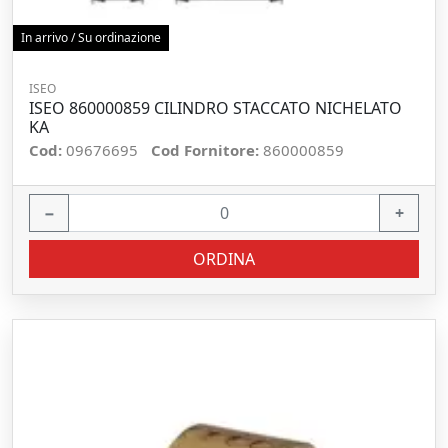
In arrivo / Su ordinazione
ISEO
ISEO 860000859 CILINDRO STACCATO NICHELATO
KA
Cod:
09676695
Cod Fornitore:
860000859
−
+
ORDINA