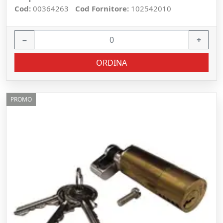
Cod:
00364263
Cod Fornitore:
102542010
−
+
ORDINA
PROMO