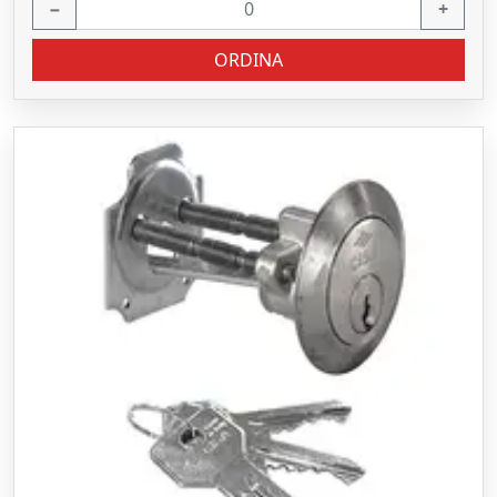
−
+
ORDINA