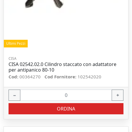
Ultimi Pezzi
CISA
CISA 02542.02.0 Cilindro staccato con adattatore
per antipanico 80-10
Cod:
00364270
Cod Fornitore:
102542020
−
+
ORDINA