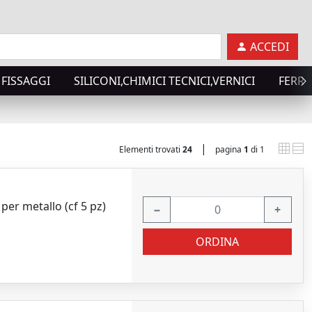
ACCEDI
FISSAGGI
SILICONI,CHIMICI TECNICI,VERNICI
FERRA
|
Elementi trovati
24
pagina
1
di 1
er metallo (cf 5 pz)
−
+
ORDINA