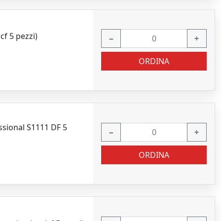
f 5 pezzi)
−
+
ORDINA
ssional S1111 DF 5
−
+
ORDINA