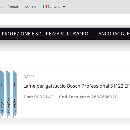
Italiano
mo
Contatti
Marchi
I PROTEZIONE E SICUREZZA SUL LAVORO
ANCORAGGI E 
BOSCH
Lame per gattuccio Bosch Professional S1122 EF p
Cod:
00326421
Cod Fornitore:
2608656020