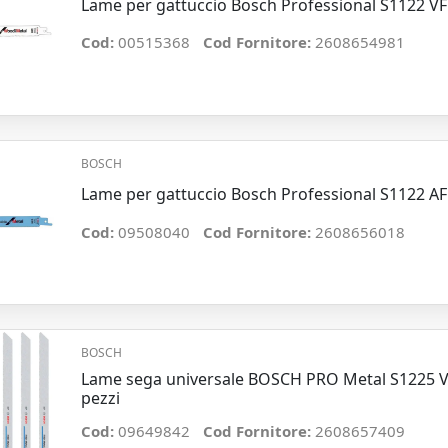
Lame per gattuccio Bosch Professional S1122 VF 
Cod:
00515368
Cod Fornitore:
2608654981
BOSCH
Lame per gattuccio Bosch Professional S1122 AF (
Cod:
09508040
Cod Fornitore:
2608656018
BOSCH
Lame sega universale BOSCH PRO Metal S1225 VF
pezzi
Cod:
09649842
Cod Fornitore:
2608657409