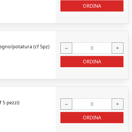
ORDINA
egno/potatura (cf 5pz)
−
+
ORDINA
 5 pezzi)
−
+
ORDINA